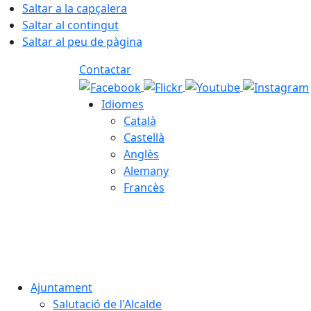
Saltar a la capçalera
Saltar al contingut
Saltar al peu de pàgina
Contactar
Idiomes
Català
Castellà
Anglès
Alemany
Francès
08.08.2026 | 02:50
Ajuntament
Salutació de l'Alcalde