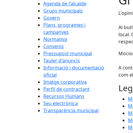
Agenda de l'alcalde
Grups municipals
L'opin
Govern
Plans, programes i
Al but
campanyes
local.
Normativa
respec
Convenis
Pressupost municipal
Mocion
Tauler d'anuncis
Informació i documentació
A cont
oficial
com el
Imatge corporativa
Leg
Perfil de contractant
Recursos Humans
Mo
Seu electrònica
Mo
Transparència municipal
Mo
Mo
Mo