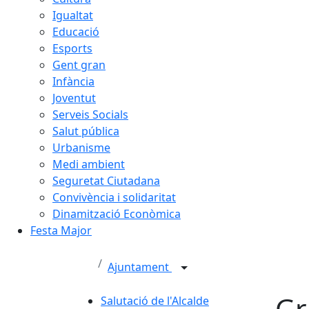
Igualtat
Educació
Esports
Gent gran
Infància
Joventut
Serveis Socials
Salut pública
Urbanisme
Medi ambient
Seguretat Ciutadana
Convivència i solidaritat
Dinamització Econòmica
Festa Major
Ajuntament
Gr
Salutació de l'Alcalde