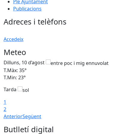
Ple Ajuntament
Publicacions
Adreces i telèfons
Accedeix
Meteo
Dilluns, 10 d’agost
D
T.Màx: 35°
T
T.Min: 23°
T
Tarda
T
1
2
Anterior
Següent
Butlletí digital