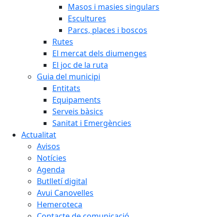
Masos i masies singulars
Escultures
Parcs, places i boscos
Rutes
El mercat dels diumenges
El joc de la ruta
Guia del municipi
Entitats
Equipaments
Serveis bàsics
Sanitat i Emergències
Actualitat
Avisos
Notícies
Agenda
Butlletí digital
Avui Canovelles
Hemeroteca
Contacte de comunicació