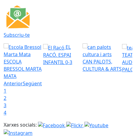
Subscriu-te
EL
RACÓ. ESPAI
TEATR
ESCOLA
CAN PALOTS,
INFANTIL 0-3
AUDI
BRESSOL MARTA
CULTURA & ARTS
PALO
MATA
Anterior
Següent
1
2
3
4
Xarxes socials: