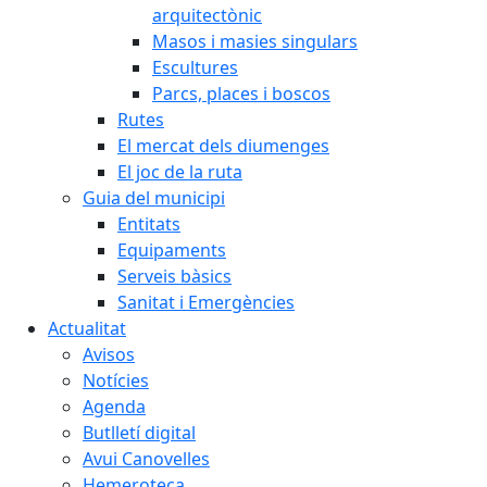
arquitectònic
Masos i masies singulars
Escultures
Parcs, places i boscos
Rutes
El mercat dels diumenges
El joc de la ruta
Guia del municipi
Entitats
Equipaments
Serveis bàsics
Sanitat i Emergències
Actualitat
Avisos
Notícies
Agenda
Butlletí digital
Avui Canovelles
Hemeroteca