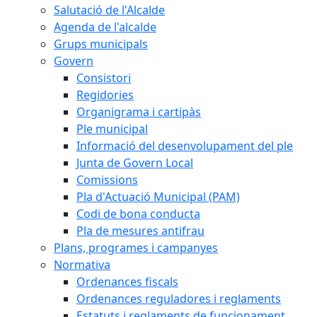
Salutació de l'Alcalde
Agenda de l'alcalde
Grups municipals
Govern
Consistori
Regidories
Organigrama i cartipàs
Ple municipal
Informació del desenvolupament del ple
Junta de Govern Local
Comissions
Pla d'Actuació Municipal (PAM)
Codi de bona conducta
Pla de mesures antifrau
Plans, programes i campanyes
Normativa
Ordenances fiscals
Ordenances reguladores i reglaments
Estatuts i reglaments de funcionament