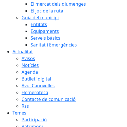
El mercat dels diumenges
El joc de la ruta
Guia del municipi
Entitats
Equipaments
Serveis bàsics
Sanitat i Emergències
Actualitat
Avisos
Notícies
Agenda
Butlletí digital
Avui Canovelles
Hemeroteca
Contacte de comunicació
Rss
Temes
Participació
Patrimoni