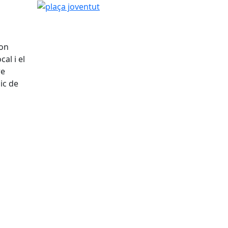
plaça joventut
 on
al i el
re
ic de
tributors