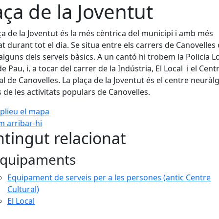
aça de la Joventut
ça de la Joventut és la més cèntrica del municipi i amb més
tat durant tot el dia. Se situa entre els carrers de Canovelles
alguns dels serveis bàsics. A un cantó hi trobem la Policia Loc
de Pau, i, a tocar del carrer de la Indústria, El Local i el Cent
al de Canovelles. La plaça de la Joventut és el centre neuràlg
 de les activitats populars de Canovelles.
plieu el mapa
 arribar-hi
Leaflet
| ©
OpenStreetMap
con
tingut relacionat
quipaments
Equipament de serveis per a les persones (antic Centre
Cultural)
El Local