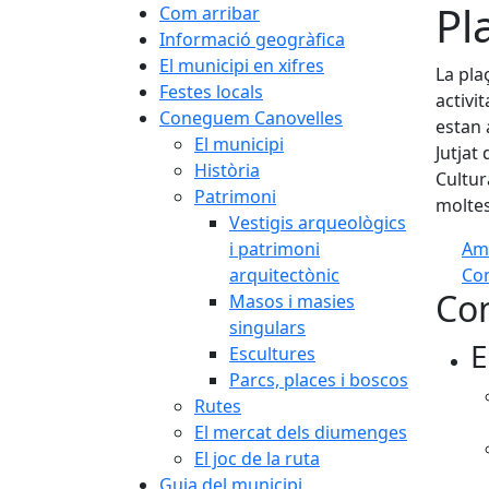
Pl
Com arribar
Informació geogràfica
El municipi en xifres
La pla
Festes locals
activi
Coneguem Canovelles
estan 
El municipi
Jutjat 
Història
Cultur
Patrimoni
moltes
Vestigis arqueològics
i patrimoni
Am
arquitectònic
Com
Con
Masos i masies
+
singulars
E
−
Escultures
Parcs, places i boscos
Rutes
El mercat dels diumenges
El joc de la ruta
Guia del municipi