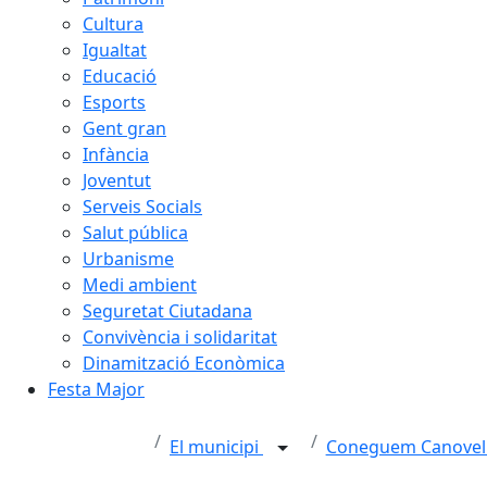
Cultura
Igualtat
Educació
Esports
Gent gran
Infància
Joventut
Serveis Socials
Salut pública
Urbanisme
Medi ambient
Seguretat Ciutadana
Convivència i solidaritat
Dinamització Econòmica
Festa Major
El municipi
Coneguem Canovel