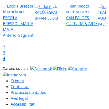
EL
RACÓ. ESPAI
TEATR
ESCOLA
CAN PALOTS,
INFANTIL 0-3
AUDI
BRESSOL MARTA
CULTURA & ARTS
PALO
MATA
Anterior
Següent
1
2
3
4
Xarxes socials:
Crèdits
Contactar
Protecció de dades
Avís legal
Accessibilitat