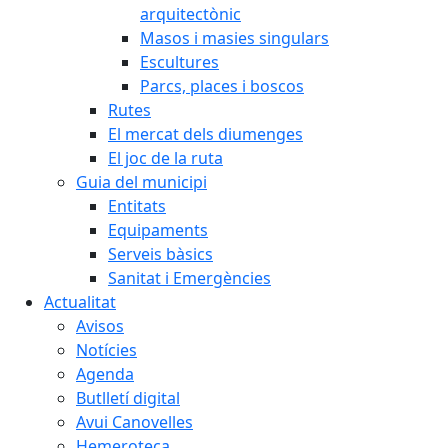
arquitectònic
Masos i masies singulars
Escultures
Parcs, places i boscos
Rutes
El mercat dels diumenges
El joc de la ruta
Guia del municipi
Entitats
Equipaments
Serveis bàsics
Sanitat i Emergències
Actualitat
Avisos
Notícies
Agenda
Butlletí digital
Avui Canovelles
Hemeroteca