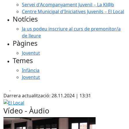
Servei d'Acompanyament Juvenil – La Kl@b
Centre Municipal d'Iniciatives Juvenils – El Local
Notícies
Ja us podeu inscriure al curs de premonitor/a
de lleure
Pàgines
Joventut
Temes
Infància
Joventut
Facebook
X
Darrera actualització: 28.11.2024 | 13:31
El Local
Vídeo - Àudio