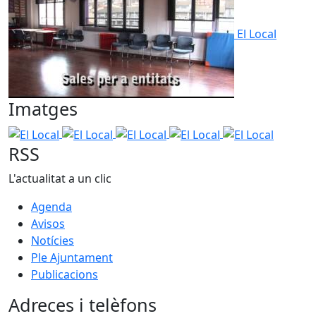
El Local
Imatges
El Local
El Local
El Local
El Local
El Local
RSS
L'actualitat a un clic
Agenda
Avisos
Notícies
Ple Ajuntament
Publicacions
Adreces i telèfons