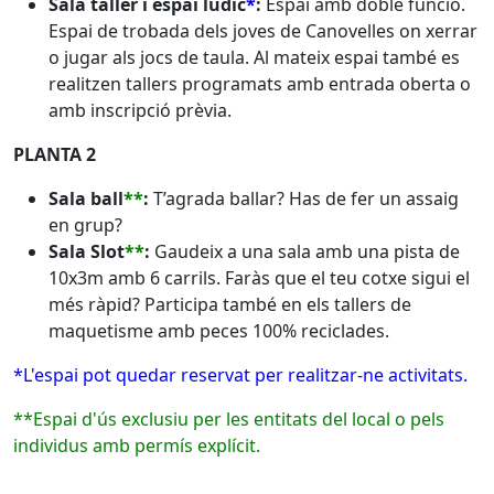
Sala taller i espai lúdic
*
:
Espai amb doble funció.
Espai de trobada dels joves de Canovelles on xerrar
o jugar als jocs de taula. Al mateix espai també es
realitzen tallers programats amb entrada oberta o
amb inscripció prèvia.
PLANTA 2
Sala ball
**
:
T’agrada ballar? Has de fer un assaig
en grup?
Sala Slot
**
:
Gaudeix a una sala amb una pista de
10x3m amb 6 carrils. Faràs que el teu cotxe sigui el
més ràpid? Participa també en els tallers de
maquetisme amb peces 100% reciclades.
*L'espai pot quedar reservat per realitzar-ne activitats.
**Espai d'ús exclusiu per les entitats del local o pels
individus amb permís explícit.