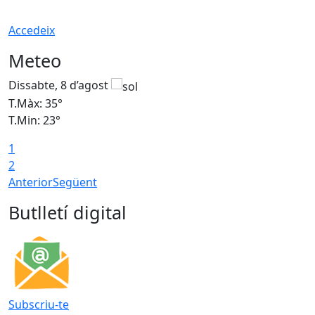
Accedeix
Meteo
Dissabte, 8 d’agost
D
T.Màx: 35°
T
T.Min: 23°
T
1
2
Anterior
Següent
Butlletí digital
Subscriu-te