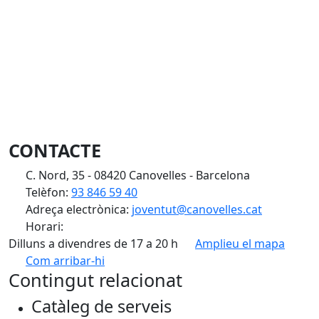
CONTACTE
C. Nord, 35 - 08420 Canovelles - Barcelona
Telèfon:
93 846 59 40
Adreça electrònica:
joventut@canovelles.cat
Horari:
Dilluns a divendres de 17 a 20 h
Amplieu el mapa
Com arribar-hi
Leaflet
| ©
OpenStreetMap
contributors
Contingut relacionat
+
Catàleg de serveis
−