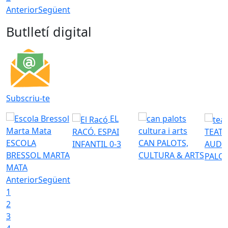
Anterior
Següent
Butlletí digital
Subscriu-te
EL
RACÓ. ESPAI
TEATR
ESCOLA
CAN PALOTS,
INFANTIL 0-3
AUDI
BRESSOL MARTA
CULTURA & ARTS
PALO
MATA
Anterior
Següent
1
2
3