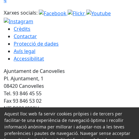
4
Xarxes socials:
Crèdits
Contactar
Protecció de dades
Avís legal
Accessibilitat
Ajuntament de Canovelles
Pl. Ajuntament, 1
08420 Canovelles
Tel. 93 846 45 55
Fax 93 846 53 02
NIF P0804000H
Aquest lloc web fa servir cookies pròpies i de tercers per
Amb la col·laboració de:
facilitar-te una experiència de navegació òptima i recollir
informació anònima per millorar i adaptar-nos a les teves
preferències i pautes de navegació. Navegar sense acceptar