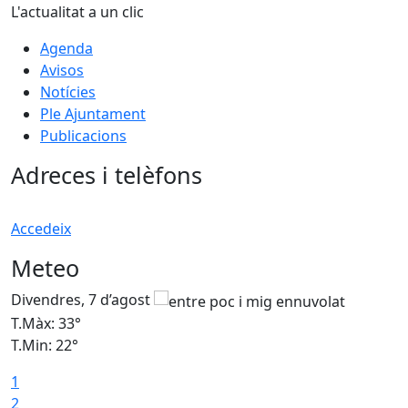
L'actualitat a un clic
Agenda
Avisos
Notícies
Ple Ajuntament
Publicacions
Adreces i telèfons
Accedeix
Meteo
Divendres, 7 d’agost
D
T.Màx: 33°
T
T.Min: 22°
T
1
2