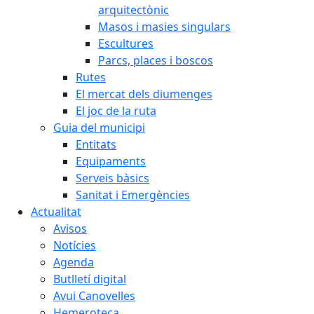
arquitectònic
Masos i masies singulars
Escultures
Parcs, places i boscos
Rutes
El mercat dels diumenges
El joc de la ruta
Guia del municipi
Entitats
Equipaments
Serveis bàsics
Sanitat i Emergències
Actualitat
Avisos
Notícies
Agenda
Butlletí digital
Avui Canovelles
Hemeroteca