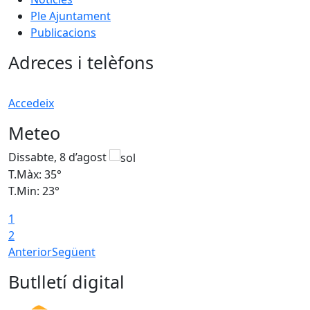
Ple Ajuntament
Publicacions
Adreces i telèfons
Accedeix
Meteo
Dissabte, 8 d’agost
D
T.Màx: 35°
T
T.Min: 23°
T
1
2
Anterior
Següent
Butlletí digital