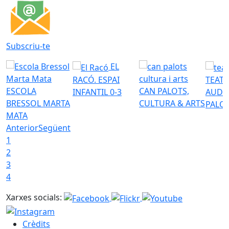
Subscriu-te
EL
RACÓ. ESPAI
TEATR
ESCOLA
CAN PALOTS,
INFANTIL 0-3
AUDI
BRESSOL MARTA
CULTURA & ARTS
PALO
MATA
Anterior
Següent
1
2
3
4
Xarxes socials:
Crèdits