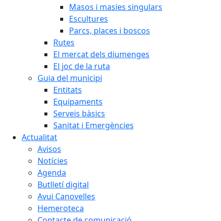
Masos i masies singulars
Escultures
Parcs, places i boscos
Rutes
El mercat dels diumenges
El joc de la ruta
Guia del municipi
Entitats
Equipaments
Serveis bàsics
Sanitat i Emergències
Actualitat
Avisos
Notícies
Agenda
Butlletí digital
Avui Canovelles
Hemeroteca
Contacte de comunicació