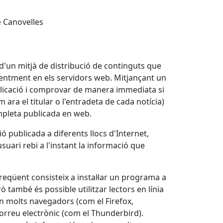
e Canovelles
a d'un mitjà de distribució de continguts que
eqüentment en els servidors web. Mitjançant un
ublicació i comprovar de manera immediata si
 ara el titular o l'entradeta de cada notícia)
ompleta publicada en web.
 publicada a diferents llocs d'Internet,
usuari rebi a l'instant la informació que
freqüent consisteix a instal·lar un programa a
ò també és possible utilitzar lectors en línia
en molts navegadors (com el Firefox,
 correu electrònic (com el Thunderbird).