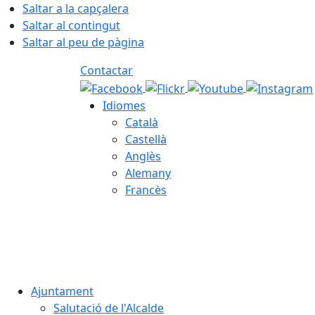
Saltar a la capçalera
Saltar al contingut
Saltar al peu de pàgina
Contactar
Idiomes
Català
Castellà
Anglès
Alemany
Francès
07.08.2026 | 17:35
Ajuntament
Salutació de l'Alcalde