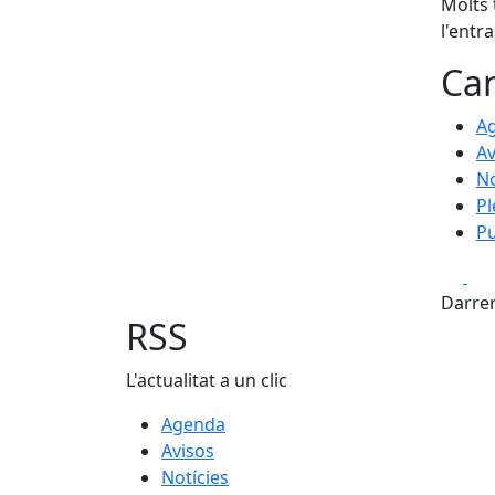
Molts 
l'entr
Can
A
Av
No
Pl
Pu
Fa
Darrer
RSS
L'actualitat a un clic
Agenda
Avisos
Notícies