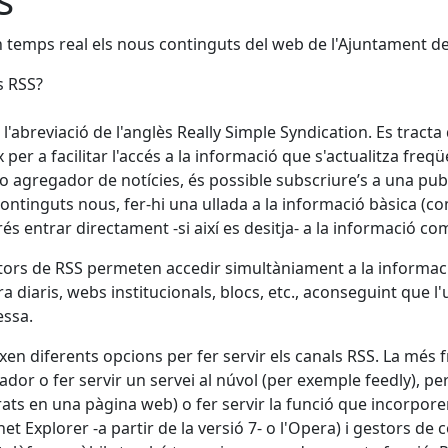
 temps real els nous continguts del web de l'Ajuntament d
s RSS?
 l'abreviació de l'anglès Really Simple Syndication. Es tract
x per a facilitar l'accés a la informació que s'actualitza fr
 o agregador de notícies, és possible subscriure’s a una p
continguts nous, fer-hi una ullada a la informació bàsica (com
rés entrar directament -si així es desitja- a la informació c
ctors de RSS permeten accedir simultàniament a la informació
a diaris, webs institucionals, blocs, etc., aconseguint que l'
essa.
ixen diferents opcions per fer servir els canals RSS. La més 
nador o fer servir un servei al núvol (per exemple feedly), per
rats en una pàgina web) o fer servir la funció que incorpor
rnet Explorer -a partir de la versió 7- o l'Opera) i gestors de