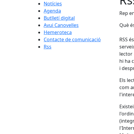
Notícies
Agenda
Rep en
Butlletí digital
Avui Canovelles
Què é
Hemeroteca
Contacte de comunicació
RSS és
Rss
servei
lector
hi ha 
i desp
Els le
com ar
l'inter
Existe
l'ordi
(integ
l'Inte