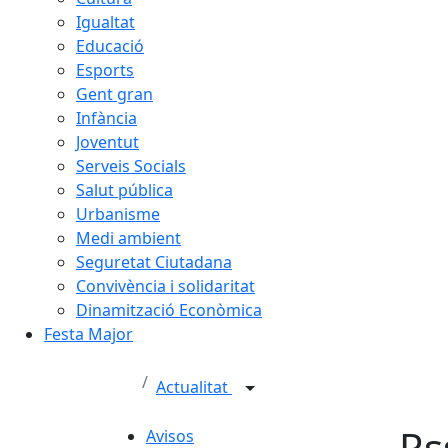
Igualtat
Educació
Esports
Gent gran
Infància
Joventut
Serveis Socials
Salut pública
Urbanisme
Medi ambient
Seguretat Ciutadana
Convivència i solidaritat
Dinamització Econòmica
Festa Major
Actualitat
Rs
Avisos