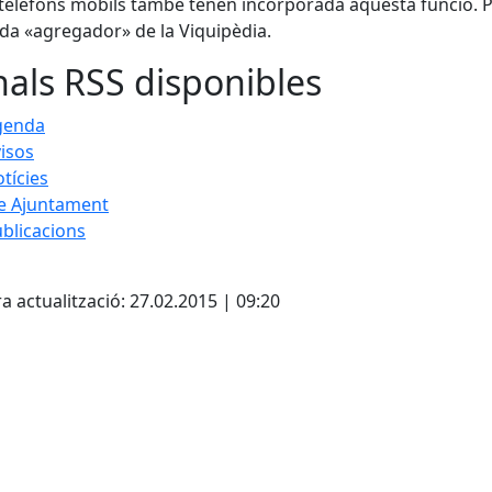
telèfons mòbils també tenen incorporada aquesta funció. 
ada «agregador» de la Viquipèdia.
als RSS disponibles
genda
isos
tícies
e Ajuntament
blicacions
cebook
X
a actualització: 27.02.2015 | 09:20