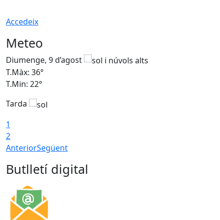
Accedeix
Meteo
Diumenge, 9 d’agost
D
T.Màx: 36°
T
T.Min: 22°
T
Tarda
T
1
2
Anterior
Següent
Butlletí digital