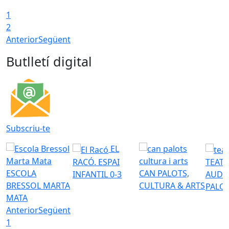
1
2
Anterior
Següent
Butlletí digital
Subscriu-te
EL
RACÓ. ESPAI
TEATR
ESCOLA
CAN PALOTS,
INFANTIL 0-3
AUDI
BRESSOL MARTA
CULTURA & ARTS
PALO
MATA
Anterior
Següent
1