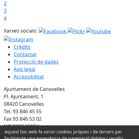
2
3
4
Xarxes socials:
Crèdits
Contactar
Protecció de dades
Avís legal
Accessibilitat
Ajuntament de Canovelles
Pl. Ajuntament, 1
08420 Canovelles
Tel. 93 846 45 55
Fax 93 846 53 02
NIF P0804000H
Aquest lloc web fa servir cookies pròpies i de tercers per
Amb la col·laboració de:
facilitar-te una experiència de navegació òptima i recollir