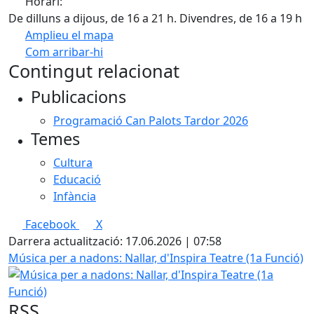
Horari:
De dilluns a dijous, de 16 a 21 h. Divendres, de 16 a 19 h
Amplieu el mapa
Com arribar-hi
Leaflet
| ©
OpenStreetMap
contributors
Contingut relacionat
+
Publicacions
−
Programació Can Palots Tardor 2026
Temes
Cultura
Educació
Infància
Facebook
X
Darrera actualització: 17.06.2026 | 07:58
Música per a nadons: Nallar, d'Inspira Teatre (1a Funció)
RSS