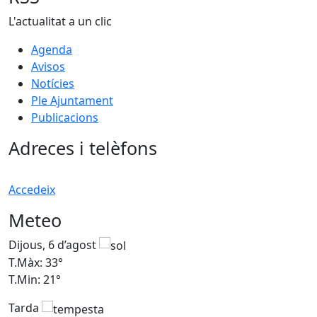
L'actualitat a un clic
Agenda
Avisos
Notícies
Ple Ajuntament
Publicacions
Adreces i telèfons
Accedeix
Meteo
Dijous, 6 d’agost
D
T.Màx: 33°
T
T.Min: 21°
T
Tarda
T