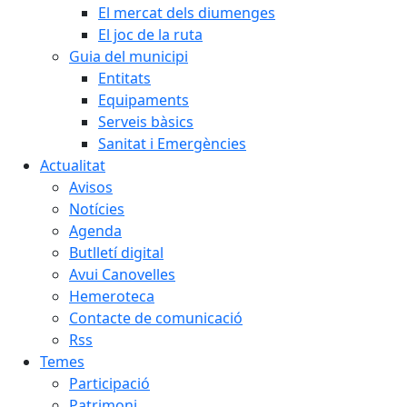
El mercat dels diumenges
El joc de la ruta
Guia del municipi
Entitats
Equipaments
Serveis bàsics
Sanitat i Emergències
Actualitat
Avisos
Notícies
Agenda
Butlletí digital
Avui Canovelles
Hemeroteca
Contacte de comunicació
Rss
Temes
Participació
Patrimoni