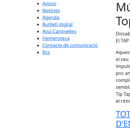
Mú
Avisos
Notícies
To
Agenda
Butlletí digital
Avui Canovelles
Dissab
Hemeroteca
El TAP
Contacte de comunicació
Rss
Aquest
el seu
impuls
poc an
comple
sembla
Tip Ta
el rit
TOT
D'