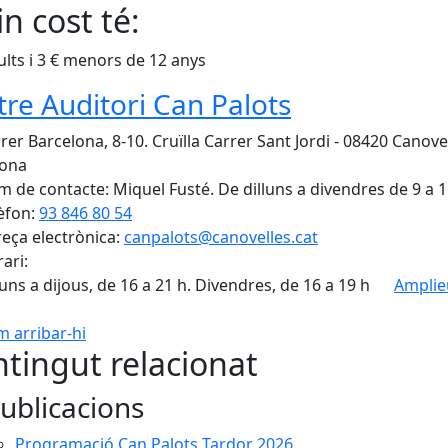
n cost té:
ults i 3 € menors de 12 anys
tre Auditori Can Palots
rer Barcelona, 8-10. Cruïlla Carrer Sant Jordi - 08420 Canovel
lona
 de contacte: Miquel Fusté. De dilluns a divendres de 9 a 1
èfon:
93 846 80 54
eça electrònica:
canpalots@canovelles.cat
ari:
luns a dijous, de 16 a 21 h. Divendres, de 16 a 19 h
Amplie
 arribar-hi
Leaflet
| ©
OpenStreetMap
con
tingut relacionat
ublicacions
Programació Can Palots Tardor 2026