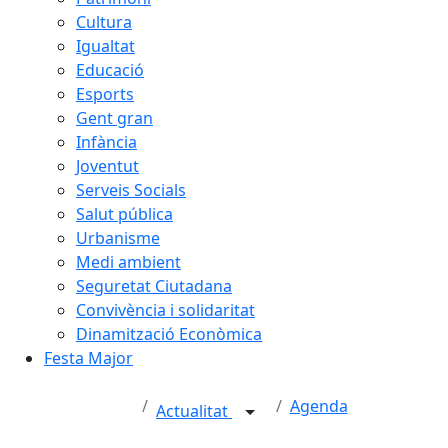
Cultura
Igualtat
Educació
Esports
Gent gran
Infància
Joventut
Serveis Socials
Salut pública
Urbanisme
Medi ambient
Seguretat Ciutadana
Convivència i solidaritat
Dinamització Econòmica
Festa Major
Agenda
Actualitat