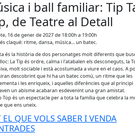
sica i ball familiar: Tip 
p, de Teatre al Detall
te, 16 de gener de 2027 de 18:00h a 19:00h
 és claqué: ritme, dansa, música... un batec.
a és la història de dos personatges molt diferents que bu
 lloc: La Tip és ordre, calma i l'atabalen els desconeguts, la 
iva, molt sociable i està acostumada a viure en el caos. A p
iran descobrint que hi ha un batec comú, un ritme que les
menta i les enriqueix, i aquelles diferències que al principi
ven un abisme acabaran esdevenint una gran amistat.
p Top és un espectacle per a tota la família que celebra la m
me que ens uneix.
 EL QUE VOLS SABER I VENDA
ENTRADES