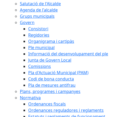
Salutació de l'Alcalde
Agenda de l'alcalde
Grups municipals
Govern
Consistori
Regidories
Organigrama i cartipàs
Ple municipal
Informació del desenvolupament del ple
Junta de Govern Local
Comissions
Pla d'Actuació Municipal (PAM)
Codi de bona conducta
Pla de mesures antifrau
Plans, programes i campanyes
Normativa
Ordenances fiscals
Ordenances reguladores i reglaments
Estatuts i reglaments de funcionament