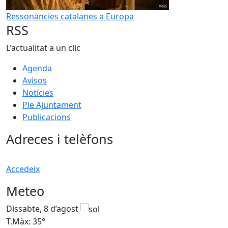
Ressonàncies catalanes a Europa
RSS
L'actualitat a un clic
Agenda
Avisos
Notícies
Ple Ajuntament
Publicacions
Adreces i telèfons
Accedeix
Meteo
Dissabte, 8 d’agost
D
T.Màx: 35°
T