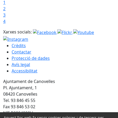
1
2
3
4
Xarxes socials:
Crèdits
Contactar
Protecció de dades
Avís legal
Accessibilitat
Ajuntament de Canovelles
Pl. Ajuntament, 1
08420 Canovelles
Tel. 93 846 45 55
Fax 93 846 53 02
NIF P0804000H
Aquest lloc web fa servir cookies pròpies i de tercers per