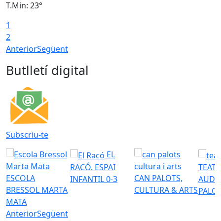
T.Min: 23°
T
1
2
Anterior
Següent
Butlletí digital
Subscriu-te
EL
RACÓ. ESPAI
TEATR
ESCOLA
CAN PALOTS,
INFANTIL 0-3
AUDI
BRESSOL MARTA
CULTURA & ARTS
PALO
MATA
Anterior
Següent