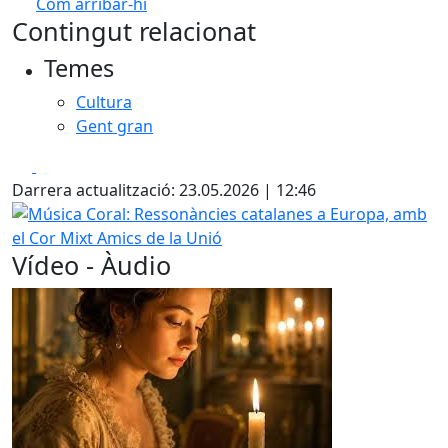
Com arribar-hi
Leaflet
| ©
OpenStreetMap
contributors
Contingut relacionat
+
Temes
−
Cultura
Gent gran
Facebook
X
Darrera actualització: 23.05.2026 | 12:46
Música Coral: Ressonàncies catalanes a Europa, amb el Co
Vídeo - Àudio