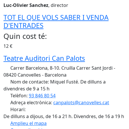
Luc-Olivier Sanchez
, director
TOT EL QUE VOLS SABER I VENDA
D'ENTRADES
Quin cost té:
12 €
Teatre Auditori Can Palots
Carrer Barcelona, 8-10. Cruïlla Carrer Sant Jordi -
08420 Canovelles - Barcelona
Nom de contacte: Miquel Fusté. De dilluns a
divendres de 9 a 15 h
Telèfon:
93 846 80 54
Adreça electrònica:
canpalots@canovelles.cat
Horari:
De dilluns a dijous, de 16 a 21 h. Divendres, de 16 a 19 h
Amplieu el mapa