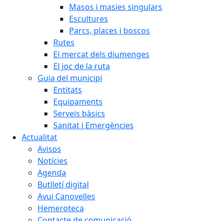
Masos i masies singulars
Escultures
Parcs, places i boscos
Rutes
El mercat dels diumenges
El joc de la ruta
Guia del municipi
Entitats
Equipaments
Serveis bàsics
Sanitat i Emergències
Actualitat
Avisos
Notícies
Agenda
Butlletí digital
Avui Canovelles
Hemeroteca
Contacte de comunicació