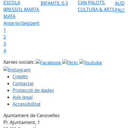
ESCOLA
CAN PALOTS,
INFANTIL 0-3
AUDI
BRESSOL MARTA
CULTURA & ARTS
PALO
MATA
Anterior
Següent
1
2
3
4
Xarxes socials:
Crèdits
Contactar
Protecció de dades
Avís legal
Accessibilitat
Ajuntament de Canovelles
Pl. Ajuntament, 1