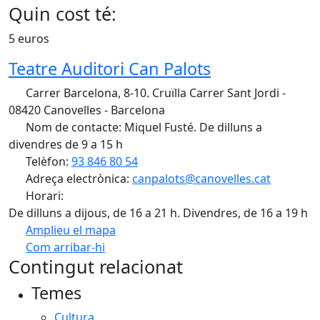
Quin cost té:
5 euros
Teatre Auditori Can Palots
Carrer Barcelona, 8-10. Cruïlla Carrer Sant Jordi -
08420 Canovelles - Barcelona
Nom de contacte: Miquel Fusté. De dilluns a
divendres de 9 a 15 h
Telèfon:
93 846 80 54
Adreça electrònica:
canpalots@canovelles.cat
Horari:
De dilluns a dijous, de 16 a 21 h. Divendres, de 16 a 19 h
Amplieu el mapa
Com arribar-hi
Leaflet
| ©
OpenStreetMap
contributors
Contingut relacionat
+
Temes
−
Cultura