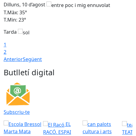
Dilluns, 10 d’agost
D
T.Màx: 35°
T
T.Min: 23°
T
Tarda
T
1
2
Anterior
Següent
Butlletí digital
Subscriu-te
EL
RACÓ. ESPAI
TEATR