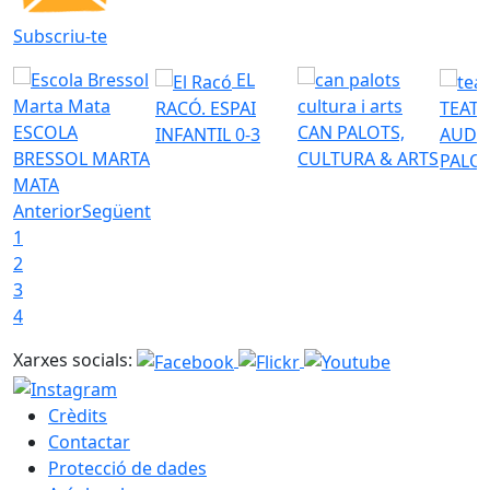
Subscriu-te
EL
RACÓ. ESPAI
TEATR
ESCOLA
CAN PALOTS,
INFANTIL 0-3
AUDI
BRESSOL MARTA
CULTURA & ARTS
PALO
MATA
Anterior
Següent
1
2
3
4
Xarxes socials:
Crèdits
Contactar
Protecció de dades