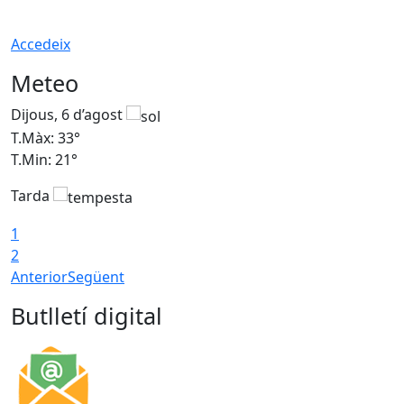
Accedeix
Meteo
Dijous, 6 d’agost
D
T.Màx: 33°
T
T.Min: 21°
T
Tarda
T
1
2
Anterior
Següent
Butlletí digital