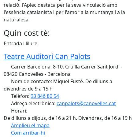
relació, l'Aplec destaca per la seva vinculació amb
l'essència catalanista i per l'amor a la muntanya i a la
naturalesa.
Quin cost té:
Entrada Llilure
Teatre Auditori Can Palots
Carrer Barcelona, 8-10. Cruïlla Carrer Sant Jordi -
08420 Canovelles - Barcelona
Nom de contacte: Miquel Fusté. De dilluns a
divendres de 9 a 15 h
Telèfon:
93 846 80 54
Adreça electrònica:
canpalots@canovelles.cat
Horari:
De dilluns a dijous, de 16 a 21 h. Divendres, de 16 a 19 h
Amplieu el mapa
Com arribar-hi
Leaflet
| ©
OpenStreetMap
contributors