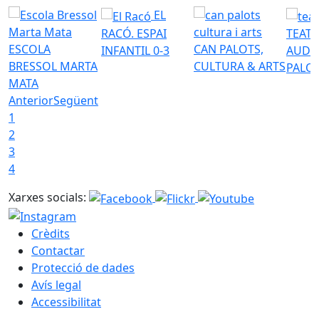
EL
RACÓ. ESPAI
TEATR
ESCOLA
CAN PALOTS,
INFANTIL 0-3
AUDI
BRESSOL MARTA
CULTURA & ARTS
PALO
MATA
Anterior
Següent
1
2
3
4
Xarxes socials:
Crèdits
Contactar
Protecció de dades
Avís legal
Accessibilitat