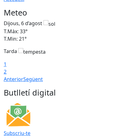
Meteo
Dijous, 6 d’agost
D
T.Màx: 33°
T
T.Min: 21°
T
Tarda
T
1
2
Anterior
Següent
Butlletí digital
Subscriu-te