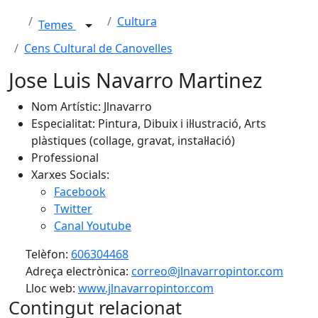
Cultura
Temes
Cens Cultural de Canovelles
Jose Luis Navarro Martinez
Nom Artístic: Jlnavarro
Especialitat: Pintura, Dibuix i il·lustració, Arts
plàstiques (collage, gravat, instal·lació)
Professional
Xarxes Socials:
Facebook
Twitter
Canal Youtube
Telèfon:
606304468
Adreça electrònica:
correo@jlnavarropintor.com
Lloc web:
www.jlnavarropintor.com
Contingut relacionat