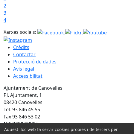
2
3
4
Xarxes socials:
Crèdits
Contactar
Protecció de dades
Avís legal
Accessibilitat
Ajuntament de Canovelles
Pl. Ajuntament, 1
08420 Canovelles
Tel. 93 846 45 55
Fax 93 846 53 02
NIF P0804000H
Aquest lloc web fa servir cookies pròpies i de tercers per