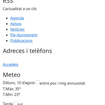
RSS
L'actualitat a un clic
Agenda
Avisos
Notícies
Ple Ajuntament
Publicacions
Adreces i telèfons
Accedeix
Meteo
Dilluns, 10 d’agost
D
T.Màx: 35°
T
T.Min: 23°
T
Tarda
T