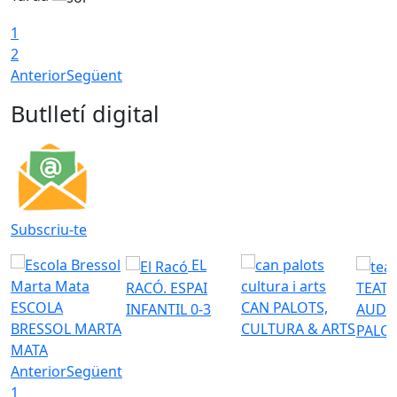
1
2
Anterior
Següent
Butlletí digital
Subscriu-te
EL
RACÓ. ESPAI
TEATR
ESCOLA
CAN PALOTS,
INFANTIL 0-3
AUDI
BRESSOL MARTA
CULTURA & ARTS
PALO
MATA
Anterior
Següent
1