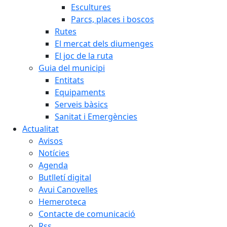
Escultures
Parcs, places i boscos
Rutes
El mercat dels diumenges
El joc de la ruta
Guia del municipi
Entitats
Equipaments
Serveis bàsics
Sanitat i Emergències
Actualitat
Avisos
Notícies
Agenda
Butlletí digital
Avui Canovelles
Hemeroteca
Contacte de comunicació
Rss