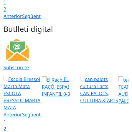
1
2
Anterior
Següent
Butlletí digital
Subscriu-te
EL
RACÓ. ESPAI
TEATR
ESCOLA
CAN PALOTS,
INFANTIL 0-3
AUDI
BRESSOL MARTA
CULTURA & ARTS
PALO
MATA
Anterior
Següent
1
2