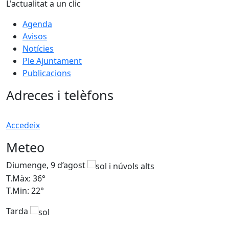
L'actualitat a un clic
Agenda
Avisos
Notícies
Ple Ajuntament
Publicacions
Adreces i telèfons
Accedeix
Meteo
Diumenge, 9 d’agost
D
T.Màx: 36°
T
T.Min: 22°
T
Tarda
T