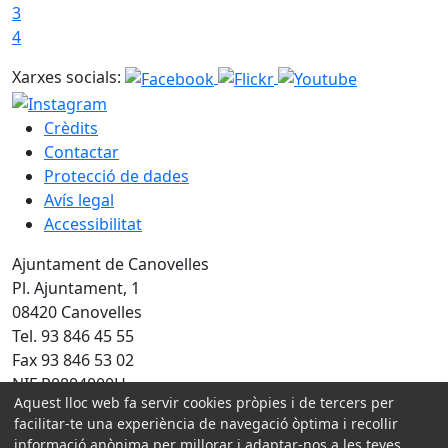
3
4
Xarxes socials:
Crèdits
Contactar
Protecció de dades
Avís legal
Accessibilitat
Ajuntament de Canovelles
Pl. Ajuntament, 1
08420 Canovelles
Tel. 93 846 45 55
Fax 93 846 53 02
NIF P0804000H
Aquest lloc web fa servir cookies pròpies i de tercers per
Amb la col·laboració de:
facilitar-te una experiència de navegació òptima i recollir
informació anònima per millorar i adaptar-nos a les teves