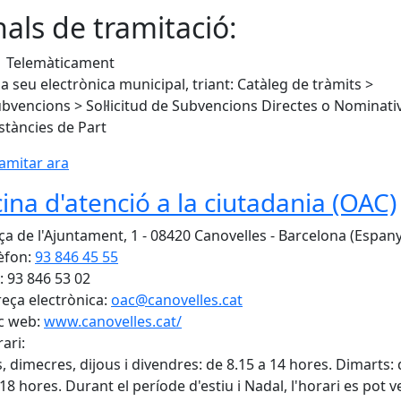
als de tramitació:
Telemàticament
la seu electrònica municipal, triant: Catàleg de tràmits >
bvencions > Sol·licitud de Subvencions Directes o Nominati
stàncies de Part
amitar ara
cina d'atenció a la ciutadania (OAC)
ça de l'Ajuntament, 1 - 08420 Canovelles - Barcelona (Espan
èfon:
93 846 45 55
: 93 846 53 02
eça electrònica:
oac@canovelles.cat
c web:
www.canovelles.cat/
ari:
s, dimecres, dijous i divendres: de 8.15 a 14 hores. Dimarts:
 18 hores. Durant el període d'estiu i Nadal, l'horari es pot 