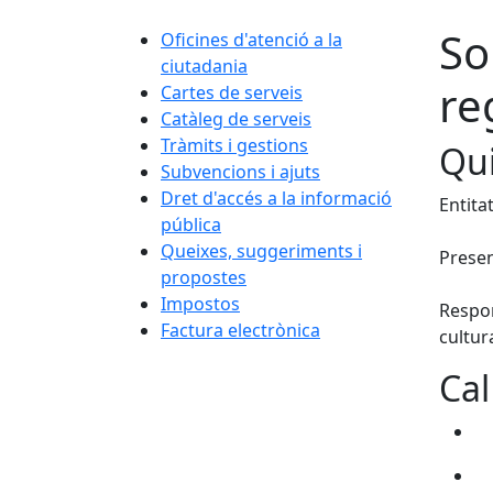
So
Oficines d'atenció a la
ciutadania
re
Cartes de serveis
Catàleg de serveis
Tràmits i gestions
Qui
Subvencions i ajuts
Dret d'accés a la informació
Entita
pública
Queixes, suggeriments i
Presen
propostes
Impostos
Respon
Factura electrònica
cultur
Cal