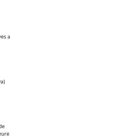
ves a
ya)
 de
veure