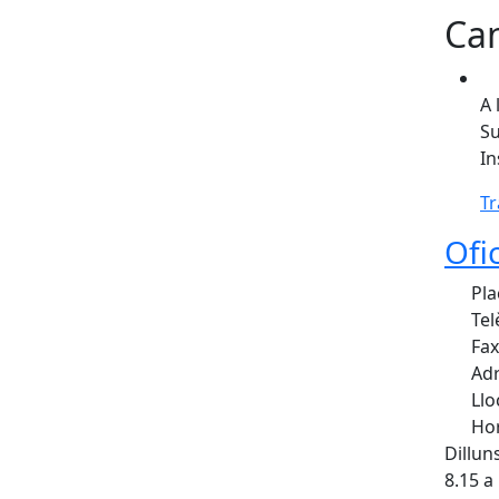
Can
A 
Su
In
Tr
Ofi
Pla
Tel
Fax
Adr
Llo
Hor
Dillun
8.15 a