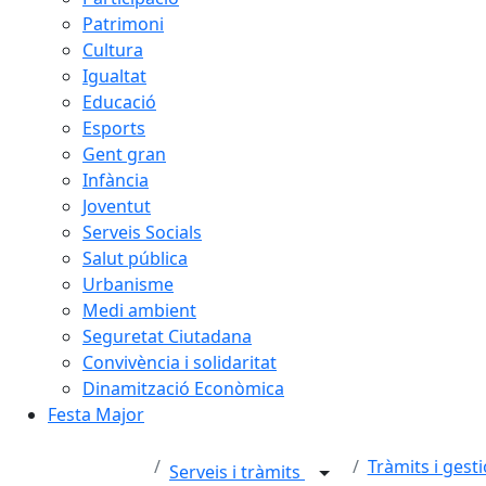
Patrimoni
Cultura
Igualtat
Educació
Esports
Gent gran
Infància
Joventut
Serveis Socials
Salut pública
Urbanisme
Medi ambient
Seguretat Ciutadana
Convivència i solidaritat
Dinamització Econòmica
Festa Major
Tràmits i gest
Serveis i tràmits