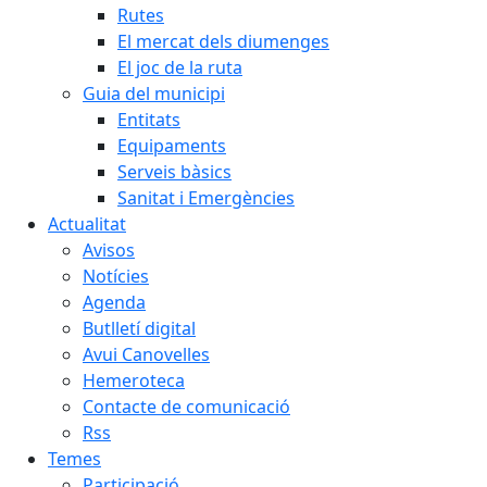
Rutes
El mercat dels diumenges
El joc de la ruta
Guia del municipi
Entitats
Equipaments
Serveis bàsics
Sanitat i Emergències
Actualitat
Avisos
Notícies
Agenda
Butlletí digital
Avui Canovelles
Hemeroteca
Contacte de comunicació
Rss
Temes
Participació