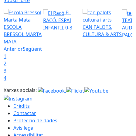
Subscriu-te
EL
RACÓ. ESPAI
TEATR
ESCOLA
CAN PALOTS,
INFANTIL 0-3
AUDI
BRESSOL MARTA
CULTURA & ARTS
PALO
MATA
Anterior
Següent
1
2
3
4
Xarxes socials:
Crèdits
Contactar
Protecció de dades
Avís legal
Accessibilitat