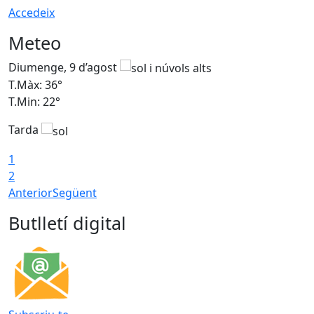
Accedeix
Meteo
Diumenge, 9 d’agost
D
T.Màx: 36°
T
T.Min: 22°
T
Tarda
T
1
2
Anterior
Següent
Butlletí digital