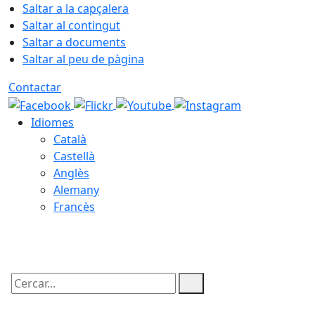
Saltar a la capçalera
Saltar al contingut
Saltar a documents
Saltar al peu de pàgina
Contactar
Idiomes
Català
Castellà
Anglès
Alemany
Francès
09.08.2026 | 01:47
Cercar: