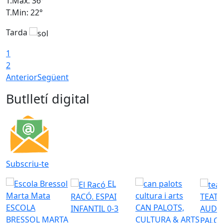
T.Màx: 36°
T
T.Min: 22°
T
Tarda
T
1
2
Anterior
Següent
Butlletí digital
Subscriu-te
EL
RACÓ. ESPAI
TEATR
ESCOLA
CAN PALOTS,
INFANTIL 0-3
AUDI
BRESSOL MARTA
CULTURA & ARTS
PALO