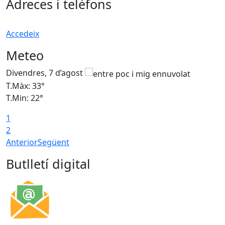
Adreces i telèfons
Accedeix
Meteo
Divendres, 7 d’agost
D
T.Màx: 33°
T
T.Min: 22°
T
1
2
Anterior
Següent
Butlletí digital