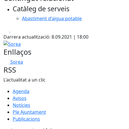
+
Catàleg de serveis
−
Abastiment d'aigua potable
Facebook
X
Darrera actualització: 8.09.2021 | 18:00
Sorea
Enllaços
Sorea
RSS
L'actualitat a un clic
Agenda
Avisos
Notícies
Ple Ajuntament
Publicacions