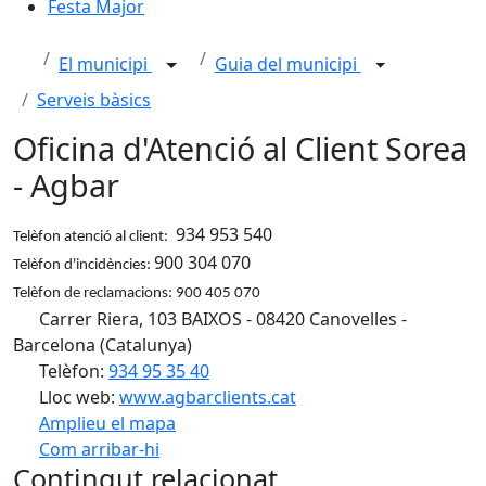
Festa Major
El municipi
Guia del municipi
Serveis bàsics
Oficina d'Atenció al Client Sorea
- Agbar
934 953 540
Telèfon atenció al client:
900 304 070
Telèfon d'incidències:
Telèfon de reclamacions: 900 405 070
Carrer Riera, 103 BAIXOS - 08420 Canovelles -
Barcelona (Catalunya)
Telèfon:
934 95 35 40
Lloc web:
www.agbarclients.cat
Amplieu el mapa
Com arribar-hi
Leaflet
| ©
OpenStreetMap
contributors
Contingut relacionat