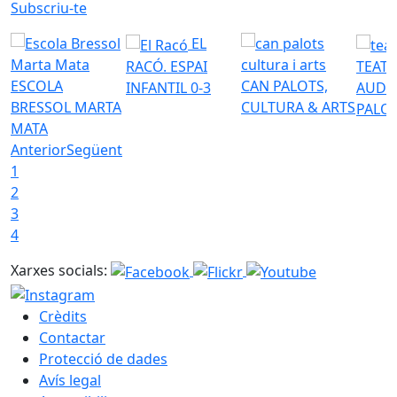
Subscriu-te
EL
RACÓ. ESPAI
TEATR
ESCOLA
CAN PALOTS,
INFANTIL 0-3
AUDI
BRESSOL MARTA
CULTURA & ARTS
PALO
MATA
Anterior
Següent
1
2
3
4
Xarxes socials:
Crèdits
Contactar
Protecció de dades
Avís legal