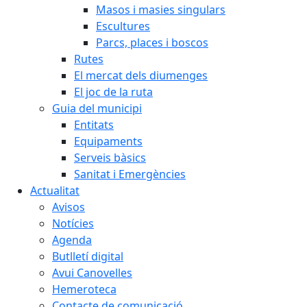
Masos i masies singulars
Escultures
Parcs, places i boscos
Rutes
El mercat dels diumenges
El joc de la ruta
Guia del municipi
Entitats
Equipaments
Serveis bàsics
Sanitat i Emergències
Actualitat
Avisos
Notícies
Agenda
Butlletí digital
Avui Canovelles
Hemeroteca
Contacte de comunicació