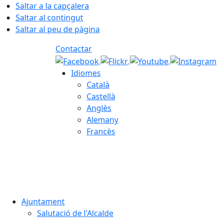
Saltar a la capçalera
Saltar al contingut
Saltar al peu de pàgina
Contactar
Idiomes
Català
Castellà
Anglès
Alemany
Francès
07.08.2026 | 03:33
Ajuntament
Salutació de l'Alcalde