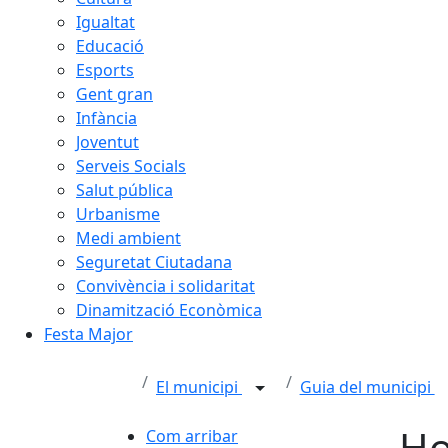
Igualtat
Educació
Esports
Gent gran
Infància
Joventut
Serveis Socials
Salut pública
Urbanisme
Medi ambient
Seguretat Ciutadana
Convivència i solidaritat
Dinamització Econòmica
Festa Major
El municipi
Guia del municipi
Ho
Com arribar