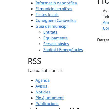
Informació geogràfica
El municipi en xifres
Av.
Festes locals
Tel
Coneguem Canovelles
Am
Guia del municipi
Com
Entitats
Fa
+
Equipaments
Darrer
Serveis bàsics
−
Sanitat i Emergències
RSS
L'actualitat a un clic
Agenda
Avisos
Notícies
Ple Ajuntament
Publicacions