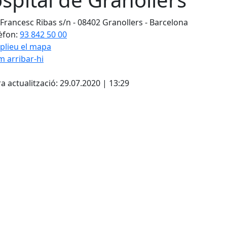
 Francesc Ribas s/n - 08402 Granollers - Barcelona
èfon:
93 842 50 00
plieu el mapa
 arribar-hi
Leaflet
| ©
OpenStreetMap
con
cebook
X
a actualització: 29.07.2020 | 13:29