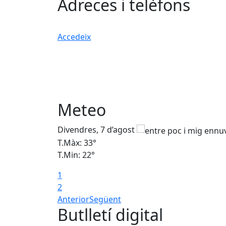
Adreces i telèfons
Accedeix
Meteo
Divendres, 7 d’agost
T.Màx: 33°
T.Min: 22°
1
2
Anterior
Següent
Butlletí digital