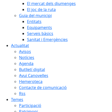
El mercat dels diumenges
El joc de la ruta
Guia del municipi
Entitats
Equipaments
Serveis bàsics
Sanitat i Emergències
Actualitat
Avisos
Notícies
Agenda
Butlletí digital
Avui Canovelles
Hemeroteca
Contacte de comunicació
Rss
Temes
Participació
Patrimoni