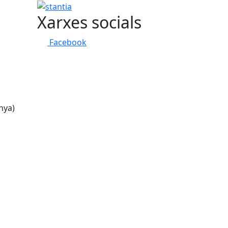
stantia
Xarxes socials
Facebook
nya)