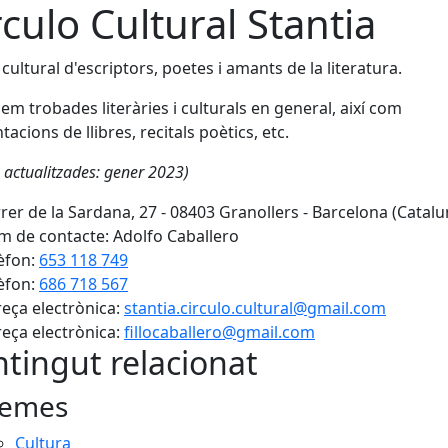
rculo Cultural Stantia
 cultural d'escriptors, poetes i amants de la literatura.
zem trobades literàries i culturals en general, així com
tacions de llibres, recitals poètics, etc.
 actualitzades: gener 2023)
rer de la Sardana, 27 - 08403 Granollers - Barcelona (Catalu
 de contacte: Adolfo Caballero
èfon:
653 118 749
èfon:
686 718 567
eça electrònica:
stantia.circulo.cultural@gmail.com
eça electrònica:
fillocaballero@gmail.com
tingut relacionat
emes
Cultura