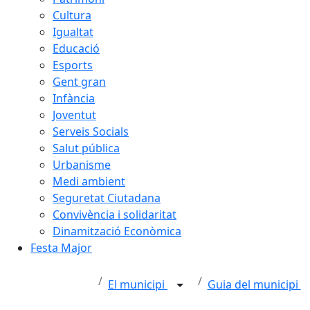
Cultura
Igualtat
Educació
Esports
Gent gran
Infància
Joventut
Serveis Socials
Salut pública
Urbanisme
Medi ambient
Seguretat Ciutadana
Convivència i solidaritat
Dinamització Econòmica
Festa Major
El municipi
Guia del municipi