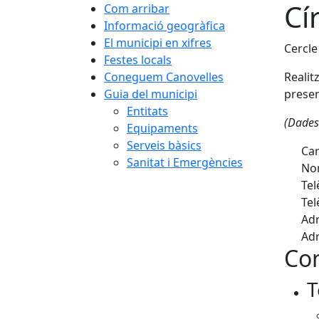
Cí
Com arribar
Informació geogràfica
El municipi en xifres
Cercle
Festes locals
Coneguem Canovelles
Realit
Guia del municipi
presen
Entitats
(Dades
Equipaments
Serveis bàsics
Car
Sanitat i Emergències
Nom
Tel
Tel
Adr
Adr
Con
T