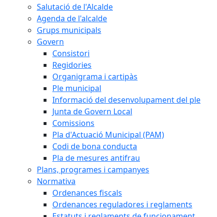
Salutació de l'Alcalde
Agenda de l'alcalde
Grups municipals
Govern
Consistori
Regidories
Organigrama i cartipàs
Ple municipal
Informació del desenvolupament del ple
Junta de Govern Local
Comissions
Pla d'Actuació Municipal (PAM)
Codi de bona conducta
Pla de mesures antifrau
Plans, programes i campanyes
Normativa
Ordenances fiscals
Ordenances reguladores i reglaments
Estatuts i reglaments de funcionament