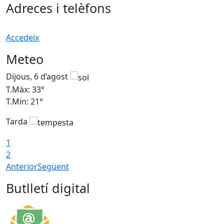
Adreces i telèfons
Accedeix
Meteo
Dijous, 6 d’agost
D
T.Màx: 33°
T
T.Min: 21°
T
Tarda
T
1
2
Anterior
Següent
Butlletí digital