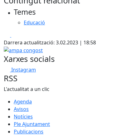
Contingut relacionat
+
Temes
−
Educació
Facebook
X
Darrera actualització: 3.02.2023 | 18:58
ampa congost
Xarxes socials
Instagram
RSS
L'actualitat a un clic
Agenda
Avisos
Notícies
Ple Ajuntament
Publicacions