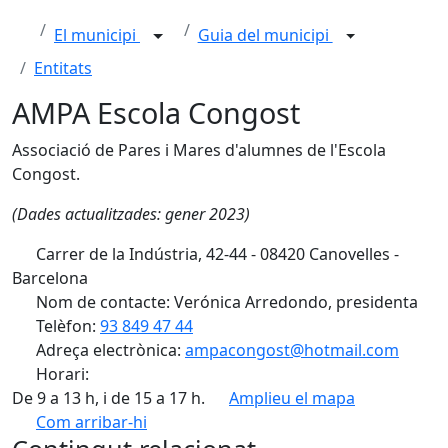
El municipi
Guia del municipi
Entitats
AMPA Escola Congost
Associació de Pares i Mares d'alumnes de l'Escola
Congost.
(Dades actualitzades: gener 2023)
Carrer de la Indústria, 42-44 - 08420 Canovelles -
Barcelona
Nom de contacte: Verónica Arredondo, presidenta
Telèfon:
93 849 47 44
Adreça electrònica:
ampacongost@hotmail.com
Horari:
De 9 a 13 h, i de 15 a 17 h.
Amplieu el mapa
Com arribar-hi
Leaflet
| ©
OpenStreetMap
contributors