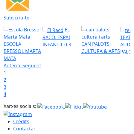
Subscriu-te
EL
RACÓ. ESPAI
TEATR
ESCOLA
CAN PALOTS,
INFANTIL 0-3
AUDI
BRESSOL MARTA
CULTURA & ARTS
PALO
MATA
Anterior
Següent
1
2
3
4
Xarxes socials:
Crèdits
Contactar