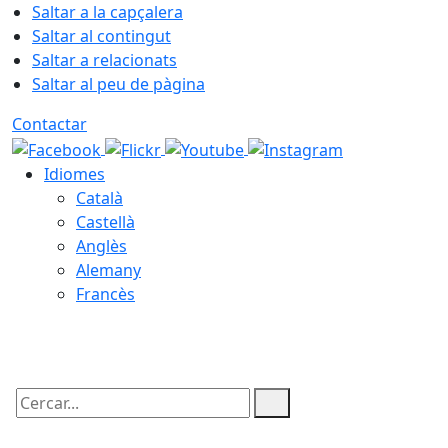
Saltar a la capçalera
Saltar al contingut
Saltar a relacionats
Saltar al peu de pàgina
Contactar
Idiomes
Català
Castellà
Anglès
Alemany
Francès
09.08.2026 | 11:47
Cercar: