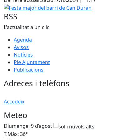
Festa major del barri de Can Duran
RSS
L'actualitat a un clic
Agenda
Avisos
Notícies
Ple Ajuntament
Publicacions
Adreces i telèfons
Accedeix
Meteo
Diumenge, 9 d’agost
D
T.Màx: 36°
T