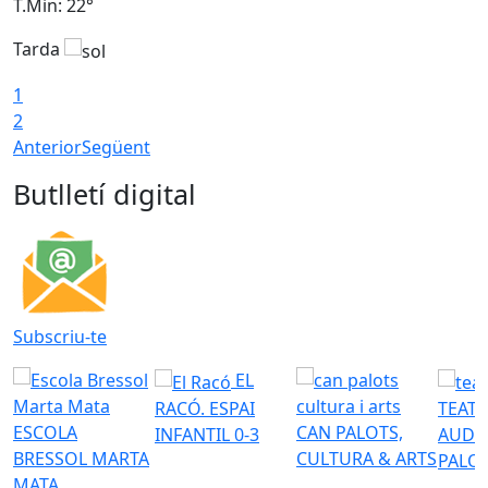
T.Min: 22°
T
Tarda
T
1
2
Anterior
Següent
Butlletí digital
Subscriu-te
EL
RACÓ. ESPAI
TEATR
ESCOLA
CAN PALOTS,
INFANTIL 0-3
AUDI
BRESSOL MARTA
CULTURA & ARTS
PALO
MATA