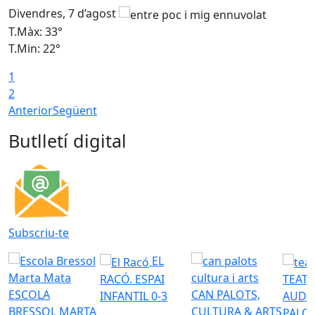
Divendres, 7 d’agost
D
T.Màx: 33°
T
T.Min: 22°
T
1
2
Anterior
Següent
Butlletí digital
Subscriu-te
EL
RACÓ. ESPAI
TEATR
ESCOLA
CAN PALOTS,
INFANTIL 0-3
AUDI
BRESSOL MARTA
CULTURA & ARTS
PALO