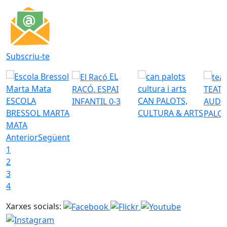
Subscriu-te
EL
RACÓ. ESPAI
TEATR
ESCOLA
CAN PALOTS,
INFANTIL 0-3
AUDI
BRESSOL MARTA
CULTURA & ARTS
PALO
MATA
Anterior
Següent
1
2
3
4
Xarxes socials: