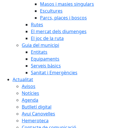
Masos i masies singulars
Escultures
Parcs, places i boscos
Rutes
El mercat dels diumenges
El joc de la ruta
Guia del municipi
Entitats
Equipaments
Serveis bàsics
Sanitat i Emergències
Actualitat
Avisos
Notícies
Agenda
Butlletí digital
Avui Canovelles
Hemeroteca
Contacte de comunicació