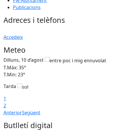
Ple Ajuntament
Publicacions
Adreces i telèfons
Accedeix
Meteo
Dilluns, 10 d’agost
D
T.Màx: 35°
T
T.Min: 23°
T
Tarda
T
1
2
Anterior
Següent
Butlletí digital