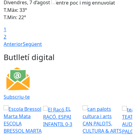
Divendres, 7 d’agost
D
T.Màx: 33°
T
T.Min: 22°
T
1
2
Anterior
Següent
Butlletí digital
Subscriu-te
EL
RACÓ. ESPAI
TEATR
ESCOLA
CAN PALOTS,
INFANTIL 0-3
AUDI
BRESSOL MARTA
CULTURA & ARTS
PALO