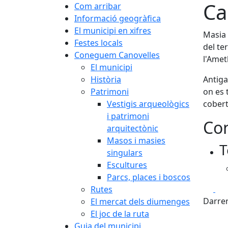
Ca
Com arribar
Informació geogràfica
El municipi en xifres
Masia 
Festes locals
del te
Coneguem Canovelles
l'Ametl
El municipi
Història
Antiga
Patrimoni
on es 
Vestigis arqueològics
cobert
i patrimoni
Con
arquitectònic
Masos i masies
T
singulars
Escultures
Parcs, places i boscos
Fa
Rutes
Darrer
El mercat dels diumenges
El joc de la ruta
Guia del municipi