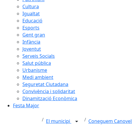
Cultura
Igualtat
Educació
Esports
Gent gran
Infància
Joventut
Serveis Socials
Salut pública
Urbanisme
Medi ambient
Seguretat Ciutadana
Convivència i solidaritat
Dinamització Econòmica
Festa Major
El municipi
Coneguem Canovel