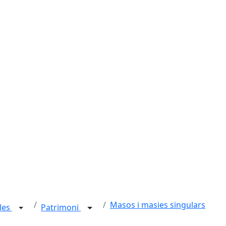
Masos i masies singulars
les
Patrimoni