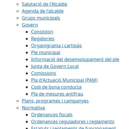
Salutació de l'Alcalde
Agenda de l'alcalde
Grups municipals
Govern
Consistori
Regidories
Organigrama i cartipàs
Ple municipal
Informació del desenvolupament del ple
Junta de Govern Local
Comissions
Pla d'Actuació Municipal (PAM)
Codi de bona conducta
Pla de mesures antifrau
Plans, programes i campanyes
Normativa
Ordenances fiscals
Ordenances reguladores i reglaments
Estatuts i reglaments de funcionament