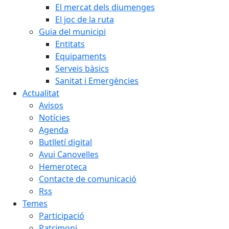
El mercat dels diumenges
El joc de la ruta
Guia del municipi
Entitats
Equipaments
Serveis bàsics
Sanitat i Emergències
Actualitat
Avisos
Notícies
Agenda
Butlletí digital
Avui Canovelles
Hemeroteca
Contacte de comunicació
Rss
Temes
Participació
Patrimoni