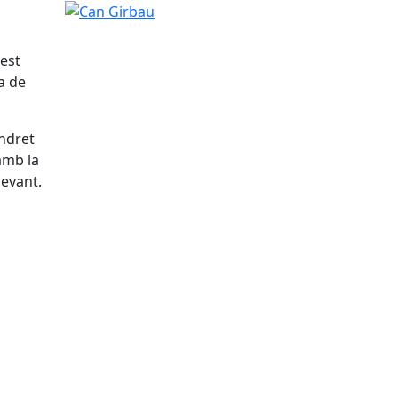
Can Girbau
-est
a de
indret
 amb la
levant.