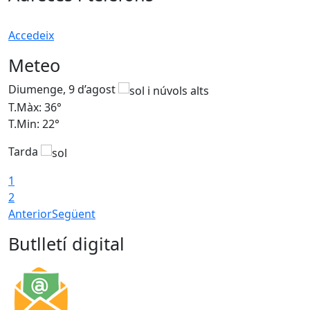
Accedeix
Meteo
Diumenge, 9 d’agost
D
T.Màx: 36°
T
T.Min: 22°
T
Tarda
T
1
2
Anterior
Següent
Butlletí digital