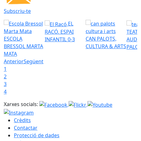
Subscriu-te
EL
RACÓ. ESPAI
TEATR
ESCOLA
CAN PALOTS,
INFANTIL 0-3
AUDI
BRESSOL MARTA
CULTURA & ARTS
PALO
MATA
Anterior
Següent
1
2
3
4
Xarxes socials:
Crèdits
Contactar
Protecció de dades