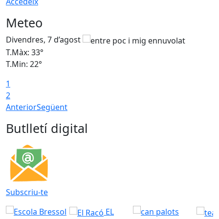
Accedeix
Meteo
Divendres, 7 d’agost
D
T.Màx: 33°
T
T.Min: 22°
T
1
2
Anterior
Següent
Butlletí digital
Subscriu-te
EL