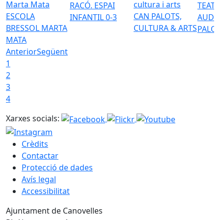
RACÓ. ESPAI
TEATR
ESCOLA
CAN PALOTS,
INFANTIL 0-3
AUDI
BRESSOL MARTA
CULTURA & ARTS
PALO
MATA
Anterior
Següent
1
2
3
4
Xarxes socials:
Crèdits
Contactar
Protecció de dades
Avís legal
Accessibilitat
Ajuntament de Canovelles