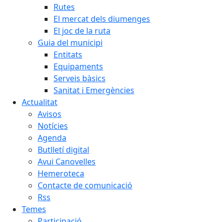
Rutes
El mercat dels diumenges
El joc de la ruta
Guia del municipi
Entitats
Equipaments
Serveis bàsics
Sanitat i Emergències
Actualitat
Avisos
Notícies
Agenda
Butlletí digital
Avui Canovelles
Hemeroteca
Contacte de comunicació
Rss
Temes
Participació