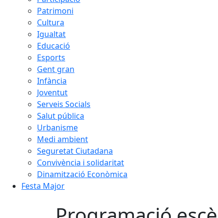
Patrimoni
Cultura
Igualtat
Educació
Esports
Gent gran
Infància
Joventut
Serveis Socials
Salut pública
Urbanisme
Medi ambient
Seguretat Ciutadana
Convivència i solidaritat
Dinamització Econòmica
Festa Major
Programació escè