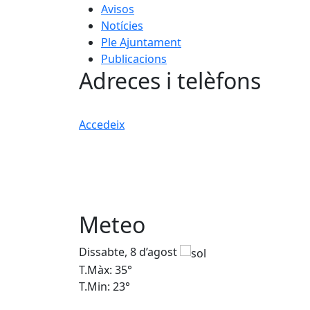
Avisos
Notícies
Ple Ajuntament
Publicacions
Adreces i telèfons
Accedeix
Meteo
Dissabte, 8 d’agost
T.Màx: 35°
T.Min: 23°