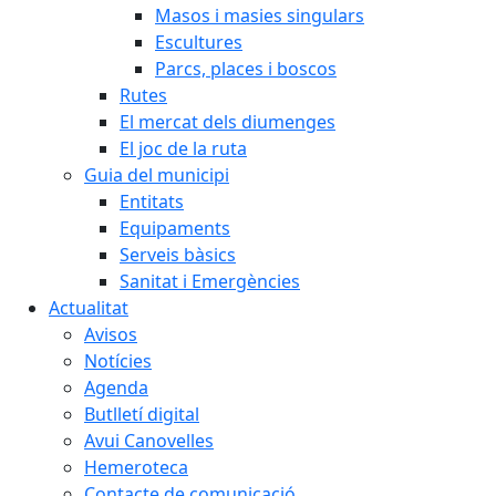
Masos i masies singulars
Escultures
Parcs, places i boscos
Rutes
El mercat dels diumenges
El joc de la ruta
Guia del municipi
Entitats
Equipaments
Serveis bàsics
Sanitat i Emergències
Actualitat
Avisos
Notícies
Agenda
Butlletí digital
Avui Canovelles
Hemeroteca
Contacte de comunicació