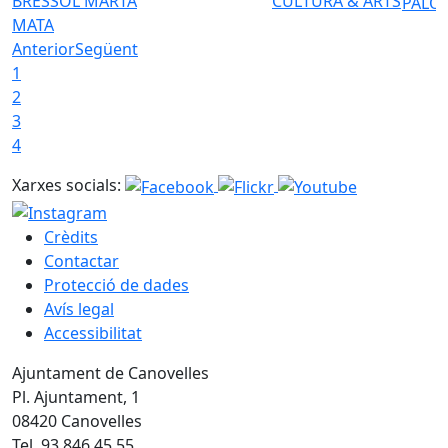
BRESSOL MARTA
CULTURA & ARTS
PALO
MATA
Anterior
Següent
1
2
3
4
Xarxes socials:
Crèdits
Contactar
Protecció de dades
Avís legal
Accessibilitat
Ajuntament de Canovelles
Pl. Ajuntament, 1
08420 Canovelles
Tel. 93 846 45 55