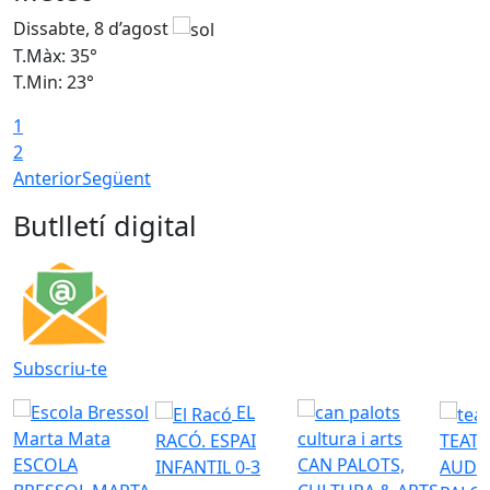
Dissabte, 8 d’agost
D
T.Màx: 35°
T
T.Min: 23°
T
1
2
Anterior
Següent
Butlletí digital
Subscriu-te
EL
RACÓ. ESPAI
TEATR
ESCOLA
CAN PALOTS,
INFANTIL 0-3
AUDI