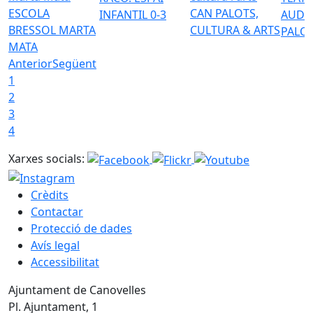
ESCOLA
CAN PALOTS,
INFANTIL 0-3
AUDI
BRESSOL MARTA
CULTURA & ARTS
PALO
MATA
Anterior
Següent
1
2
3
4
Xarxes socials:
Crèdits
Contactar
Protecció de dades
Avís legal
Accessibilitat
Ajuntament de Canovelles
Pl. Ajuntament, 1