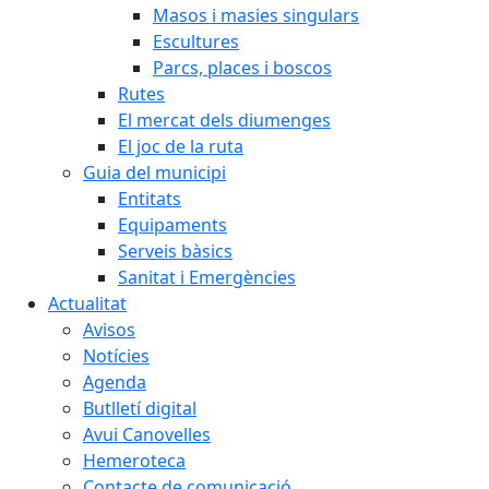
Masos i masies singulars
Escultures
Parcs, places i boscos
Rutes
El mercat dels diumenges
El joc de la ruta
Guia del municipi
Entitats
Equipaments
Serveis bàsics
Sanitat i Emergències
Actualitat
Avisos
Notícies
Agenda
Butlletí digital
Avui Canovelles
Hemeroteca
Contacte de comunicació