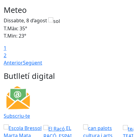
Meteo
Dissabte, 8 d’agost
D
T.Màx: 35°
T
T.Min: 23°
T
1
2
Anterior
Següent
Butlletí digital
Subscriu-te
EL
RACÓ. ESPAI
TEATR