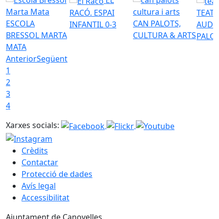
EL
RACÓ. ESPAI
TEATR
ESCOLA
CAN PALOTS,
INFANTIL 0-3
AUDI
BRESSOL MARTA
CULTURA & ARTS
PALO
MATA
Anterior
Següent
1
2
3
4
Xarxes socials:
Crèdits
Contactar
Protecció de dades
Avís legal
Accessibilitat
Ajuntament de Canovelles