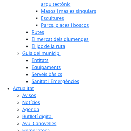
arquitectònic
Masos i masies singulars
Escultures
Parcs, places i boscos
Rutes
El mercat dels diumenges
El joc de la ruta
Guia del municipi
Entitats
Equipaments
Serveis bàsics
Sanitat i Emergències
Actualitat
Avisos
Notícies
Agenda
Butlletí digital
Avui Canovelles
Hemeroteca