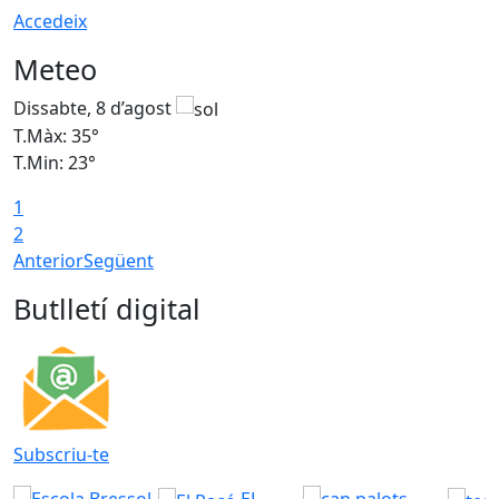
Accedeix
Meteo
Dissabte, 8 d’agost
D
T.Màx: 35°
T
T.Min: 23°
T
1
2
Anterior
Següent
Butlletí digital
Subscriu-te