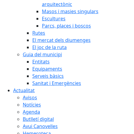
arquitectònic
Masos i masies singulars
Escultures
Parcs, places i boscos
Rutes
El mercat dels diumenges
El joc de la ruta
Guia del municipi
Entitats
Equipaments
Serveis bàsics
Sanitat i Emergències
Actualitat
Avisos
Notícies
Agenda
Butlletí digital
Avui Canovelles
Hemeroteca