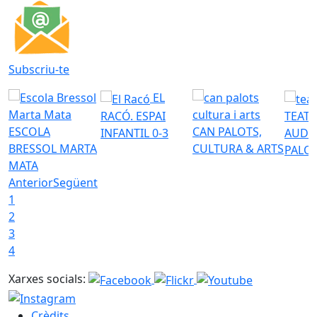
Subscriu-te
EL
RACÓ. ESPAI
TEATR
ESCOLA
CAN PALOTS,
INFANTIL 0-3
AUDI
BRESSOL MARTA
CULTURA & ARTS
PALO
MATA
Anterior
Següent
1
2
3
4
Xarxes socials:
Crèdits