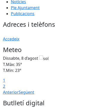
Notícies
Ple Ajuntament
Publicacions
Adreces i telèfons
Accedeix
Meteo
Dissabte, 8 d’agost
D
T.Màx: 35°
T
T.Min: 23°
T
1
2
Anterior
Següent
Butlletí digital