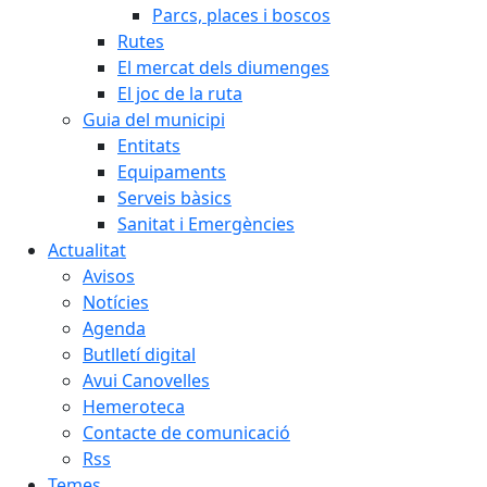
Parcs, places i boscos
Rutes
El mercat dels diumenges
El joc de la ruta
Guia del municipi
Entitats
Equipaments
Serveis bàsics
Sanitat i Emergències
Actualitat
Avisos
Notícies
Agenda
Butlletí digital
Avui Canovelles
Hemeroteca
Contacte de comunicació
Rss
Temes