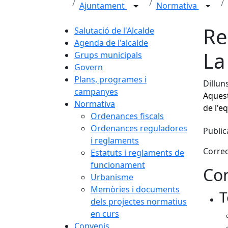
Ajuntament
Normativa
Re
Salutació de l'Alcalde
Agenda de l'alcalde
La
Grups municipals
Govern
Plans, programes i
Dillun
campanyes
Aquest
Normativa
de l'e
Ordenances fiscals
Ordenances reguladores
Public
i reglaments
Correc
Estatuts i reglaments de
funcionament
Con
Urbanisme
Memòries i documents
T
dels projectes normatius
en curs
Convenis