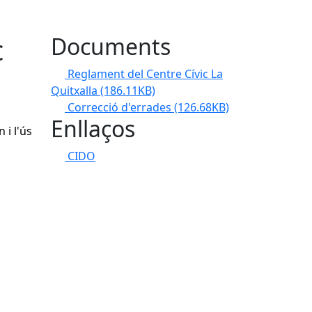
c
Documents
Reglament del Centre Cívic La
Quitxalla
(186.11KB)
Correcció d'errades
(126.68KB)
Enllaços
 i l'ús
CIDO