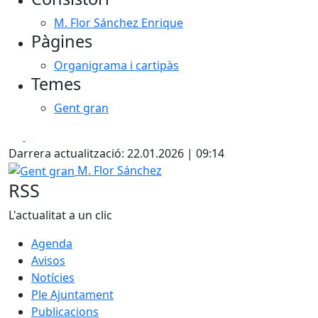
M. Flor Sánchez Enrique
Pàgines
Organigrama i cartipàs
Temes
Gent gran
Facebook
X
Darrera actualització: 22.01.2026 | 09:14
Gent gran
M. Flor Sánchez
RSS
L'actualitat a un clic
Agenda
Avisos
Notícies
Ple Ajuntament
Publicacions