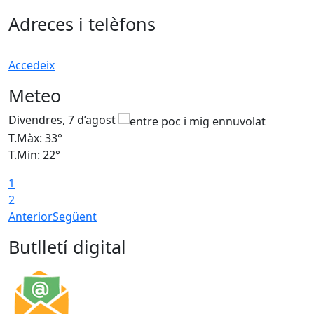
Adreces i telèfons
Accedeix
Meteo
Divendres, 7 d’agost
D
T.Màx: 33°
T
T.Min: 22°
T
1
2
Anterior
Següent
Butlletí digital