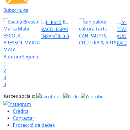
Subscriu-te
EL
RACÓ. ESPAI
TEATR
ESCOLA
CAN PALOTS,
INFANTIL 0-3
AUDI
BRESSOL MARTA
CULTURA & ARTS
PALO
MATA
Anterior
Següent
1
2
3
4
Xarxes socials:
Crèdits
Contactar
Protecció de dades