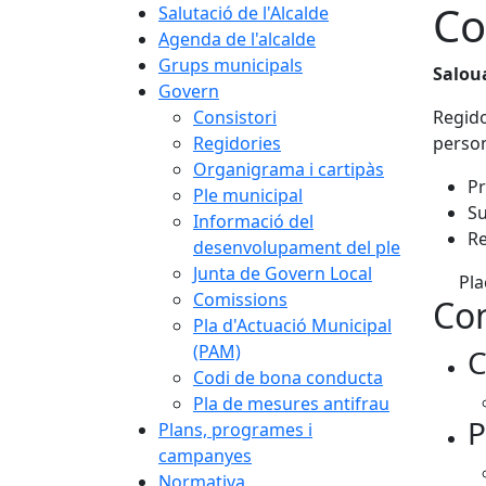
Co
Salutació de l'Alcalde
Agenda de l'alcalde
Grups municipals
Salou
Govern
Consistori
Regido
Regidories
person
Organigrama i cartipàs
Pr
Ple municipal
Su
Informació del
Re
desenvolupament del ple
Junta de Govern Local
Pla
Comissions
Con
Pla d'Actuació Municipal
(PAM)
C
Codi de bona conducta
Pla de mesures antifrau
P
Plans, programes i
campanyes
Normativa