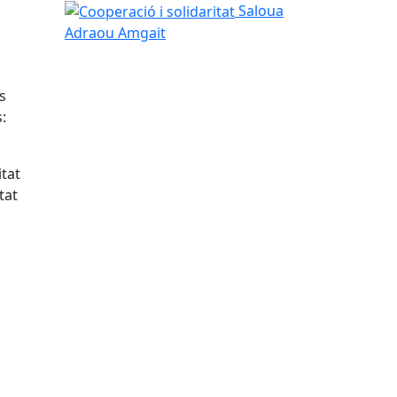
Cooperació i solidaritat
Saloua
Adraou Amgait
s
:
itat
tat