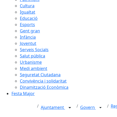
Cultura
Igualtat
Educació
Esports
Gent gran
Infància
Joventut
Serveis Socials
Salut pública
Urbanisme
Medi ambient
Seguretat Ciutadana
Convivència i solidaritat
Dinamització Econòmica
Festa Major
Re
Ajuntament
Govern