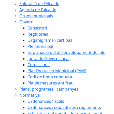
Salutació de l'Alcalde
Agenda de l'alcalde
Grups municipals
Govern
Consistori
Regidories
Organigrama i cartipàs
Ple municipal
Informació del desenvolupament del ple
Junta de Govern Local
Comissions
Pla d'Actuació Municipal (PAM)
Codi de bona conducta
Pla de mesures antifrau
Plans, programes i campanyes
Normativa
Ordenances fiscals
Ordenances reguladores i reglaments
Estatuts i reglaments de funcionament