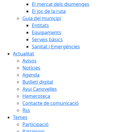
El mercat dels diumenges
El joc de la ruta
Guia del municipi
Entitats
Equipaments
Serveis bàsics
Sanitat i Emergències
Actualitat
Avisos
Notícies
Agenda
Butlletí digital
Avui Canovelles
Hemeroteca
Contacte de comunicació
Rss
Temes
Participació
Patrimoni