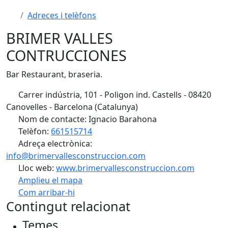
Adreces i telèfons
BRIMER VALLES
CONTRUCCIONES
Bar Restaurant, braseria.
Carrer indústria, 101 - Poligon ind. Castells - 08420
Canovelles - Barcelona (Catalunya)
Nom de contacte: Ignacio Barahona
Telèfon:
661515714
Adreça electrònica:
info@brimervallesconstruccion.com
Lloc web:
www.brimervallesconstruccion.com
Amplieu el mapa
Com arribar-hi
Leaflet
| ©
OpenStreetMap
contributors
Contingut relacionat
+
Temes
−