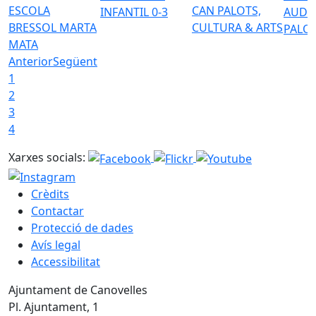
ESCOLA
CAN PALOTS,
INFANTIL 0-3
AUDI
BRESSOL MARTA
CULTURA & ARTS
PALO
MATA
Anterior
Següent
1
2
3
4
Xarxes socials:
Crèdits
Contactar
Protecció de dades
Avís legal
Accessibilitat
Ajuntament de Canovelles
Pl. Ajuntament, 1