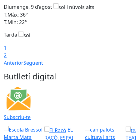
Diumenge, 9 d’agost
D
T.Màx: 36°
T
T.Min: 22°
T
Tarda
T
1
2
Anterior
Següent
Butlletí digital
Subscriu-te
EL
RACÓ. ESPAI
TEATR