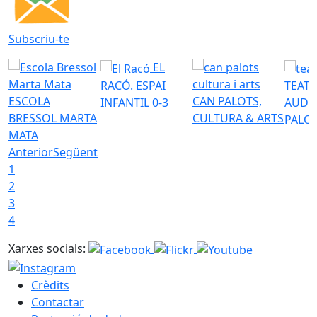
Subscriu-te
EL
RACÓ. ESPAI
TEATR
ESCOLA
CAN PALOTS,
INFANTIL 0-3
AUDI
BRESSOL MARTA
CULTURA & ARTS
PALO
MATA
Anterior
Següent
1
2
3
4
Xarxes socials:
Crèdits
Contactar