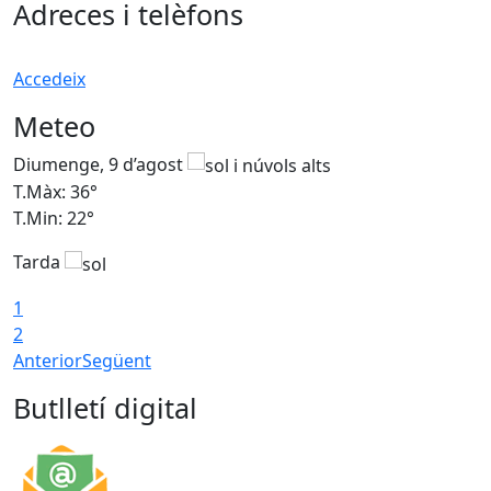
Adreces i telèfons
Accedeix
Meteo
Diumenge, 9 d’agost
D
T.Màx: 36°
T
T.Min: 22°
T
Tarda
T
1
2
Anterior
Següent
Butlletí digital