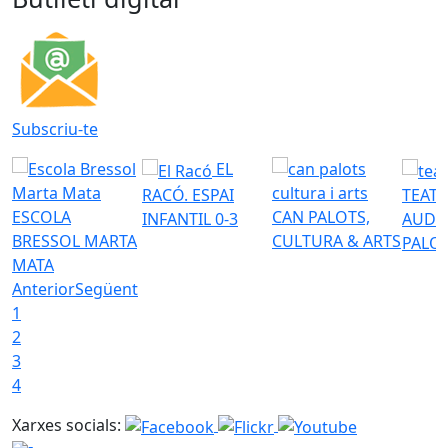
Subscriu-te
EL
RACÓ. ESPAI
TEATR
ESCOLA
CAN PALOTS,
INFANTIL 0-3
AUDI
BRESSOL MARTA
CULTURA & ARTS
PALO
MATA
Anterior
Següent
1
2
3
4
Xarxes socials: