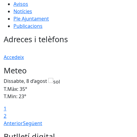
Avisos
Notícies
Ple Ajuntament
Publicacions
Adreces i telèfons
Accedeix
Meteo
Dissabte, 8 d’agost
D
T.Màx: 35°
T
T.Min: 23°
T
1
2
Anterior
Següent
Butlletí digital