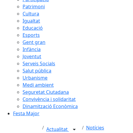
Patrimoni
Cultura
Igualtat
Educació
Esports
Gent gran
Infància
Joventut
Serveis Socials
Salut pública
Urbanisme
Medi ambient
Seguretat Ciutadana
Convivència i solidaritat
Dinamització Econòmica
Festa Major
Notícies
Actualitat