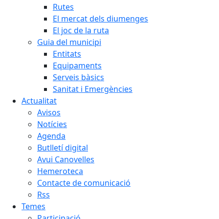
Rutes
El mercat dels diumenges
El joc de la ruta
Guia del municipi
Entitats
Equipaments
Serveis bàsics
Sanitat i Emergències
Actualitat
Avisos
Notícies
Agenda
Butlletí digital
Avui Canovelles
Hemeroteca
Contacte de comunicació
Rss
Temes
Participació