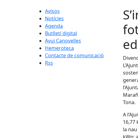
S’
Avisos
Notícies
fo
Agenda
Butlletí digital
ed
Avui Canovelles
Hemeroteca
Contacte de comunicació
Divend
Rss
L’Ajun
sosten
genera
l’Ajun
Marañó
Tona.
A l’Aj
16,77 
la nau
kWp; a