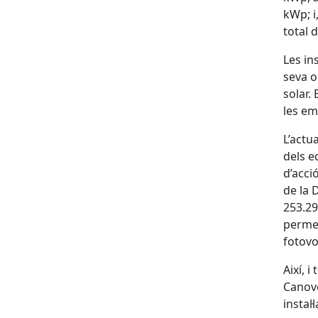
kWp; i
total 
Les in
seva o
solar.
les em
L’actua
dels e
d’acci
de la 
253.29
permet
fotovo
Així, 
Canove
instal