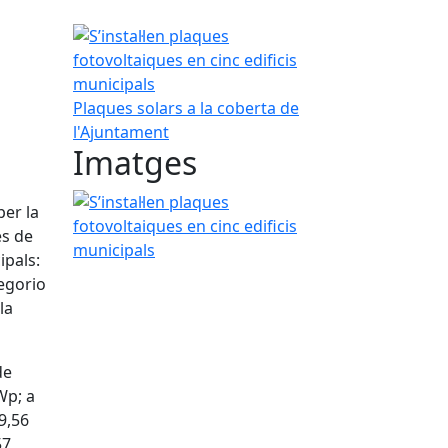
S’instal·len plaques fotovoltaiques en cinc edificis
Plaques solars a la coberta de
l'Ajuntament
Imatges
S’instal·len plaques fotovoltaiques en cinc edificis
per la
es de
ipals:
regorio
la
de
Wp; a
9,56
57