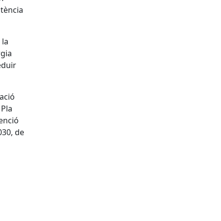
otència
 la
rgia
eduir
zació
 Pla
venció
030, de