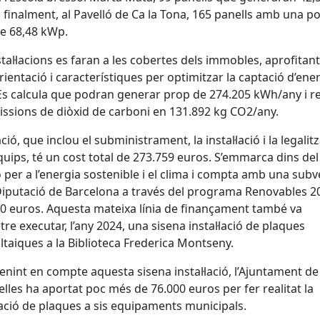
, finalment, al Pavelló de Ca la Tona, 165 panells amb una p
de 68,48 kWp.
stal·lacions es faran a les cobertes dels immobles, aprofitant
rientació i característiques per optimitzar la captació d’ene
 Es calcula que podran generar prop de 274.205 kWh/any i r
issions de diòxid de carboni en 131.892 kg CO2/any.
ció, que inclou el subministrament, la instal·lació i la legalit
quips, té un cost total de 273.759 euros. S’emmarca dins del
ó per a l’energia sostenible i el clima i compta amb una sub
Diputació de Barcelona a través del programa Renovables 2
0 euros. Aquesta mateixa línia de finançament també va
re executar, l’any 2024, una sisena instal·lació de plaques
ltaiques a la Biblioteca Frederica Montseny.
i tenint en compte aquesta sisena instal·lació, l’Ajuntament de
lles ha aportat poc més de 76.000 euros per fer realitat la
·lació de plaques a sis equipaments municipals.