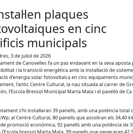
instal·len plaques
tovoltaiques en cinc
ificis municipals
res, 3 de juliol de 2026
tament de Canovelles fa un pas endavant en la seva aposta 
ibilitat i la transició energètica amb la instal·lació de sistem
ció d’energia solar fotovoltaica en cinc equipaments munic
tament, l’antic Centre Cultural, la nau situada al carrer de G
n, l’Escola Bressol Municipal Marta Mata i el pavelló de Ca 
untament s’hi instal·laran 39 panells, amb una potència total 
kWp; al Centre Cultural, 80 panells que assoliran els 34,40 k
 de promoció econòmica, 92 panells amb una potència de 3
 l’Escola bressol Marta Mata, 99 panells que generaran 42,