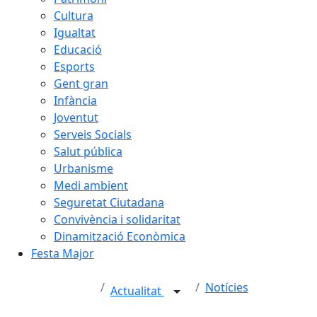
Cultura
Igualtat
Educació
Esports
Gent gran
Infància
Joventut
Serveis Socials
Salut pública
Urbanisme
Medi ambient
Seguretat Ciutadana
Convivència i solidaritat
Dinamització Econòmica
Festa Major
Notícies
Actualitat