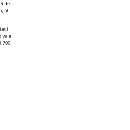
29 de
, al
at i
ó va a
1.700