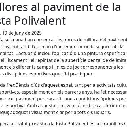
llores al paviment de la
sta Polivalent
, 19 de juny de 2025
a setmana han començat les obres de millora del paviment
Polivalent, amb l'objectiu d'incrementar-ne la seguretat i la
nalitat. L'actuació inclou l'aplicació d'una pintura específica
el lliscament i el repintat de la superfície per tal de delimita
ent els diferents camps i línies de joc corresponents a les
es disciplines esportives que s'hi practiquen.
ada freqüència d'ús d'aquest espai, tant per a activitats cult
portives, especialment en els darrers anys, ha fet necessar
r-ne el paviment per garantir unes condicions òptimes per 
ca esportiva. Amb aquesta intervenció, es busca oferir un e
gur, adequat i visualment clar per a tots els usuaris.
pera activitat prevista a la Pista Polivalent és la Granollers C