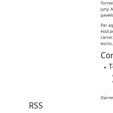
Tornei
juny. 
pavell
Per aq
està p
càrrec
euros,
Con
T
Fa
Darrer
RSS