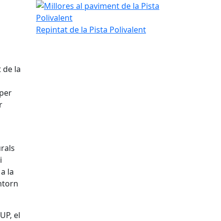
Millores al paviment de la Pista Polivalent
Repintat de la Pista Polivalent
 de la
 per
r
urals
i
a la
ntorn
UP, el