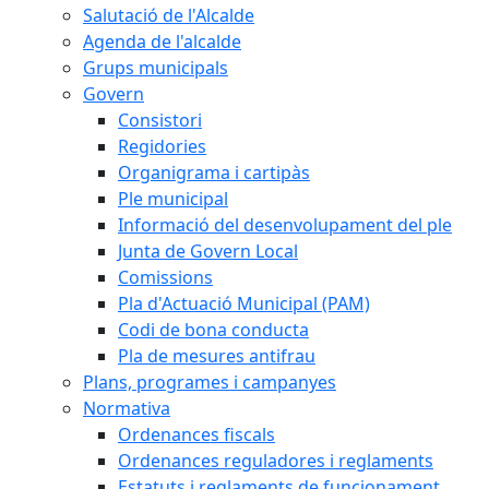
Salutació de l'Alcalde
Agenda de l'alcalde
Grups municipals
Govern
Consistori
Regidories
Organigrama i cartipàs
Ple municipal
Informació del desenvolupament del ple
Junta de Govern Local
Comissions
Pla d'Actuació Municipal (PAM)
Codi de bona conducta
Pla de mesures antifrau
Plans, programes i campanyes
Normativa
Ordenances fiscals
Ordenances reguladores i reglaments
Estatuts i reglaments de funcionament