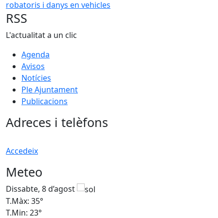
RSS
L'actualitat a un clic
Agenda
Avisos
Notícies
Ple Ajuntament
Publicacions
Adreces i telèfons
Accedeix
Meteo
Dissabte, 8 d’agost
D
T.Màx: 35°
T
T.Min: 23°
T