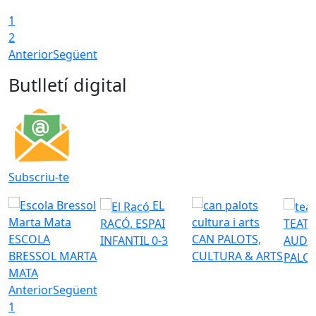
1
2
Anterior
Següent
Butlletí digital
Subscriu-te
EL
RACÓ. ESPAI
TEATR
ESCOLA
CAN PALOTS,
INFANTIL 0-3
AUDI
BRESSOL MARTA
CULTURA & ARTS
PALO
MATA
Anterior
Següent
1