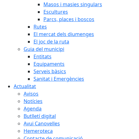
Masos i masies singulars
Escultures
Parcs, places i boscos
Rutes
El mercat dels diumenges
El joc de la ruta
Guia del municipi
Entitats
Equipaments
Serveis bàsics
Sanitat i Emergències
Actualitat
Avisos
Notícies
Agenda
Butlletí digital
Avui Canovelles
Hemeroteca
Contacte de comunicació