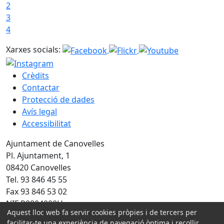
2
3
4
Xarxes socials:
Crèdits
Contactar
Protecció de dades
Avís legal
Accessibilitat
Ajuntament de Canovelles
Pl. Ajuntament, 1
08420 Canovelles
Tel. 93 846 45 55
Fax 93 846 53 02
NIF P0804000H
Aquest lloc web fa servir cookies pròpies i de tercers per
facilitar-te una experiència de navegació òptima i recollir
Amb la col·laboració de: