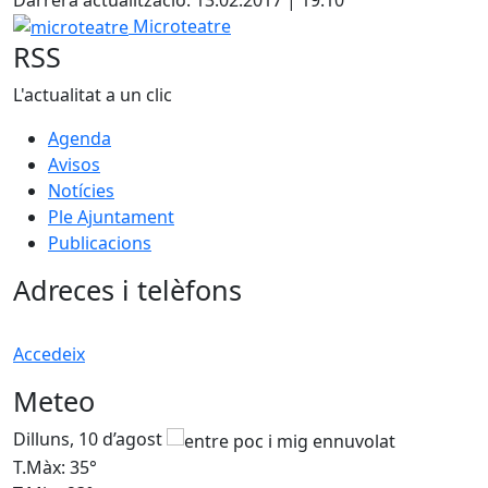
microteatre
Microteatre
RSS
L'actualitat a un clic
Agenda
Avisos
Notícies
Ple Ajuntament
Publicacions
Adreces i telèfons
Accedeix
Meteo
Dilluns, 10 d’agost
D
T.Màx: 35°
T