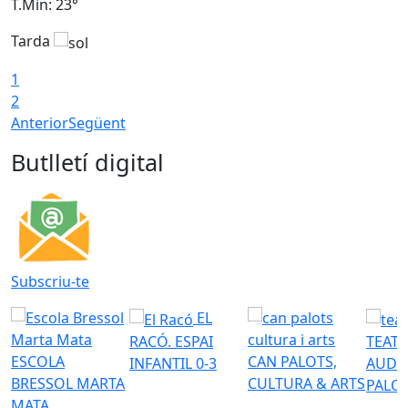
T.Min: 23°
T
Tarda
T
1
2
Anterior
Següent
Butlletí digital
Subscriu-te
EL
RACÓ. ESPAI
TEATR
ESCOLA
CAN PALOTS,
INFANTIL 0-3
AUDI
BRESSOL MARTA
CULTURA & ARTS
PALO
MATA