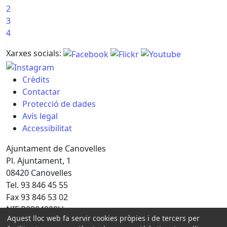
2
3
4
Xarxes socials:
Crèdits
Contactar
Protecció de dades
Avís legal
Accessibilitat
Ajuntament de Canovelles
Pl. Ajuntament, 1
08420 Canovelles
Tel. 93 846 45 55
Fax 93 846 53 02
NIF P0804000H
Aquest lloc web fa servir cookies pròpies i de tercers per