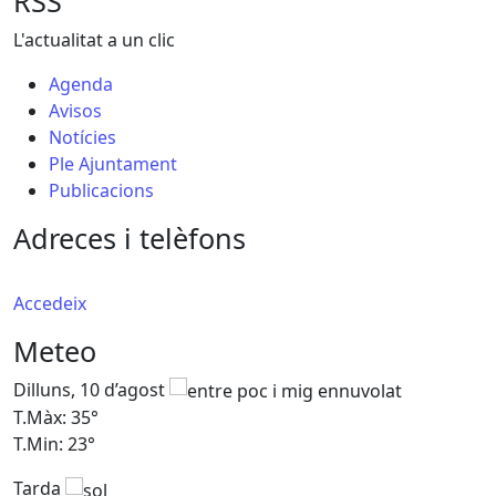
RSS
L'actualitat a un clic
Agenda
Avisos
Notícies
Ple Ajuntament
Publicacions
Adreces i telèfons
Accedeix
Meteo
Dilluns, 10 d’agost
D
T.Màx: 35°
T
T.Min: 23°
T
Tarda
T