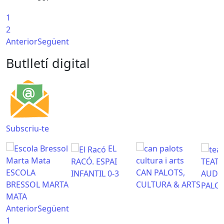
1
2
Anterior
Següent
Butlletí digital
Subscriu-te
EL
RACÓ. ESPAI
TEATR
ESCOLA
CAN PALOTS,
INFANTIL 0-3
AUDI
BRESSOL MARTA
CULTURA & ARTS
PALO
MATA
Anterior
Següent
1