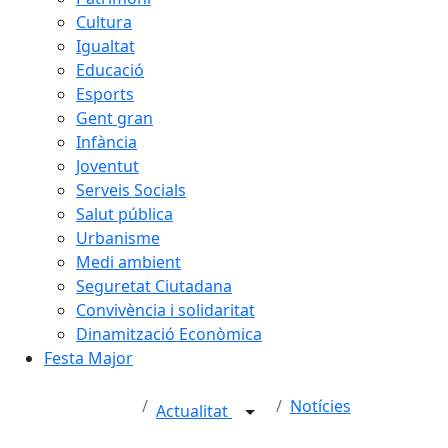
Cultura
Igualtat
Educació
Esports
Gent gran
Infància
Joventut
Serveis Socials
Salut pública
Urbanisme
Medi ambient
Seguretat Ciutadana
Convivència i solidaritat
Dinamització Econòmica
Festa Major
Notícies
Actualitat