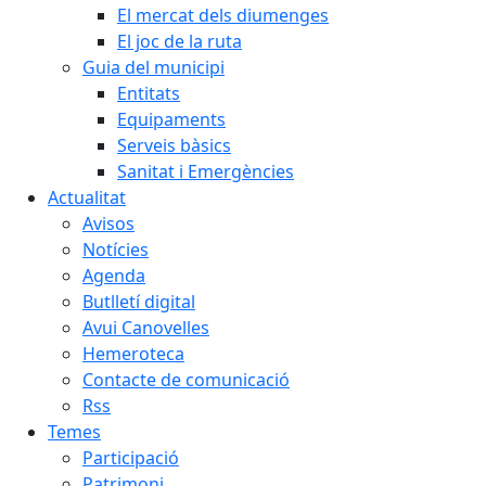
El mercat dels diumenges
El joc de la ruta
Guia del municipi
Entitats
Equipaments
Serveis bàsics
Sanitat i Emergències
Actualitat
Avisos
Notícies
Agenda
Butlletí digital
Avui Canovelles
Hemeroteca
Contacte de comunicació
Rss
Temes
Participació
Patrimoni