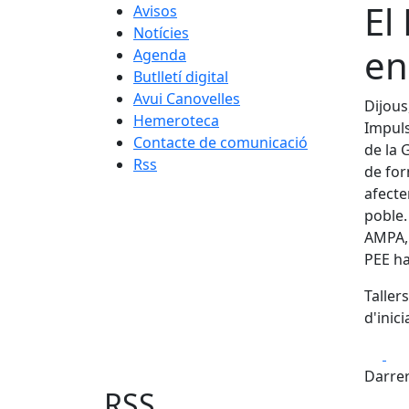
El
Avisos
Notícies
en
Agenda
Butlletí digital
Avui Canovelles
Dijous
Hemeroteca
Impuls
Contacte de comunicació
de la 
Rss
de for
afecte
poble.
AMPA, 
PEE ha
Tallers
d'inici
Fa
Darrer
RSS