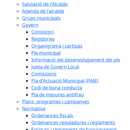
Salutació de l'Alcalde
Agenda de l'alcalde
Grups municipals
Govern
Consistori
Regidories
Organigrama i cartipàs
Ple municipal
Informació del desenvolupament del ple
Junta de Govern Local
Comissions
Pla d'Actuació Municipal (PAM)
Codi de bona conducta
Pla de mesures antifrau
Plans, programes i campanyes
Normativa
Ordenances fiscals
Ordenances reguladores i reglaments
Estatuts i reglaments de funcionament