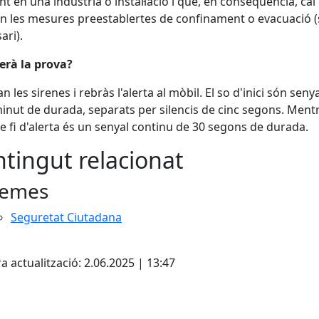
nt en una indústria o instal·lació i que, en conseqüència, cal
n les mesures preestablertes de confinament o evacuació (s
ari).
erà la prova?
n les sirenes i rebràs l'alerta al mòbil. El so d'inici són seny
inut de durada, separats per silencis de cinc segons. Ment
de fi d'alerta és un senyal continu de 30 segons de durada.
tingut relacionat
emes
Seguretat Ciutadana
cebook
X
a actualització: 2.06.2025 | 13:47