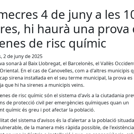
mecres 4 de juny a les 1
res, hi haurà una prova
renes de risc químic
s, 2 de juny de 2025
va sonarà al Baix Llobregat, el Barcelonès, el Vallès Occidenta
 Oriental. En el cas de Canovelles, com a d'altres municipis 
cap sirena instal·lada en el seu terme municipal, la prova e
 ja que hi ha sirenes a municipis veïns.
renes de risc químic són el sistema d'avís a la ciutadania pre
ans de protecció civil per emergències químiques quan un
nt químic és greu i pot afectar la població.
litat del sistema d'avisos és la d'alertar a la població situada
ulnerable, de la manera més ràpida possible, de l'existènci