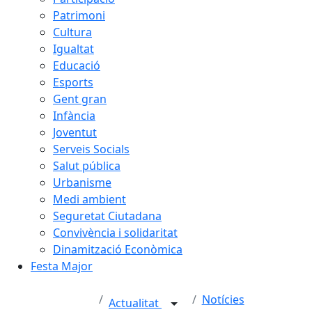
Patrimoni
Cultura
Igualtat
Educació
Esports
Gent gran
Infància
Joventut
Serveis Socials
Salut pública
Urbanisme
Medi ambient
Seguretat Ciutadana
Convivència i solidaritat
Dinamització Econòmica
Festa Major
Notícies
Actualitat