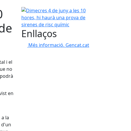
0
Dimecres 4 de juny a les 10 hores, hi haurà una p
 de
Enllaços
Més informació. Gencat.cat
l i el
que no
s podrà
vist en
 a la
a d'un