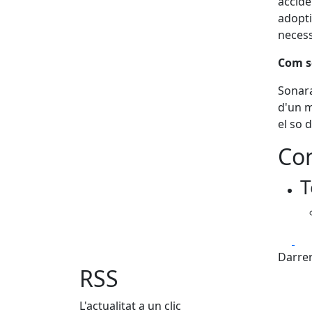
accide
adopti
necess
Com s
Sonara
d'un m
el so 
Con
T
Fa
Darrer
RSS
L'actualitat a un clic