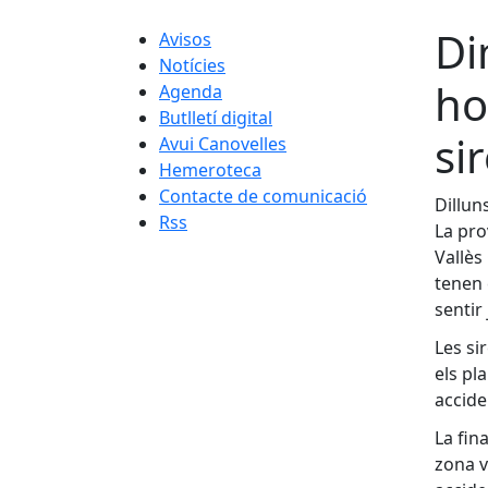
Di
Avisos
Notícies
ho
Agenda
Butlletí digital
si
Avui Canovelles
Hemeroteca
Contacte de comunicació
Dillun
Rss
La pro
Vallès
tenen 
sentir
Les si
els pl
accide
La fina
zona v