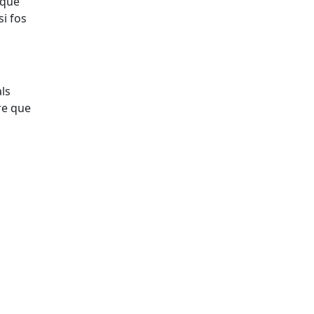
 que
i fos
als
re que