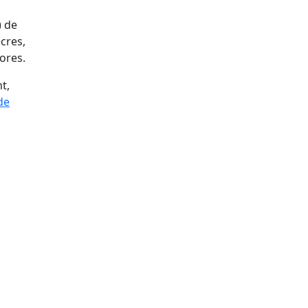
) de
cres,
hores.
t,
de