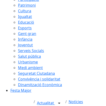
Patrimoni
Cultura
Igualtat
Educació
Esports
Gent gran
Infància
Joventut
Serveis Socials
Salut pública
Urbanisme
Medi ambient
Seguretat Ciutadana
Convivència i solidaritat
Dinamització Econòmica
Festa Major
Notícies
Actualitat