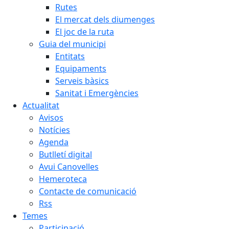
Rutes
El mercat dels diumenges
El joc de la ruta
Guia del municipi
Entitats
Equipaments
Serveis bàsics
Sanitat i Emergències
Actualitat
Avisos
Notícies
Agenda
Butlletí digital
Avui Canovelles
Hemeroteca
Contacte de comunicació
Rss
Temes
Participació