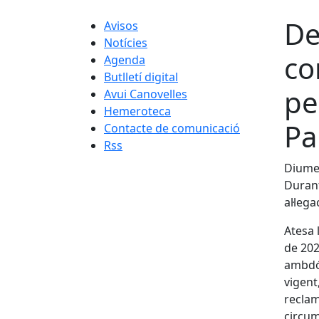
De
Avisos
Notícies
co
Agenda
Butlletí digital
pe
Avui Canovelles
Hemeroteca
Pa
Contacte de comunicació
Rss
Diumen
Durant
al·leg
Atesa 
de 202
ambdós
vigent
reclam
circum